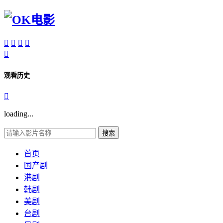





观看历史

loading...
搜索
首页
国产剧
港剧
韩剧
美剧
台剧