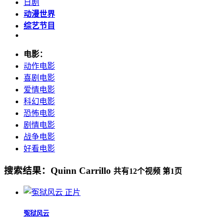
日剧
动漫世界
综艺节目
电影：
动作电影
喜剧电影
爱情电影
科幻电影
恐怖电影
剧情电影
战争电影
好看电影
搜索结果：
Quinn Carrillo
共有
12
个视频 第
1
页
正片
冤狱风云