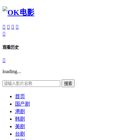





观看历史

loading...
搜索
首页
国产剧
港剧
韩剧
美剧
台剧