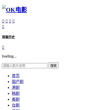





观看历史

loading...
搜索
首页
国产剧
港剧
韩剧
美剧
台剧