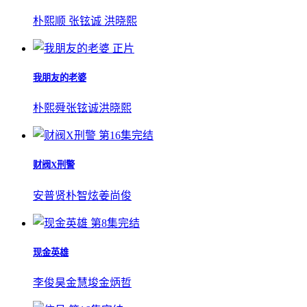
朴熙顺
张铉诚
洪晓熙
正片
我朋友的老婆
朴熙舜
张铉诚
洪晓熙
第16集完结
财阀X刑警
安普贤
朴智炫
姜尚俊
第8集完结
现金英雄
李俊昊
金慧埈
金炳哲