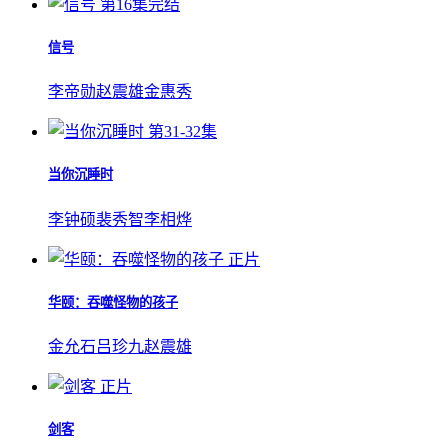
第16集完结
信号
李帝勋
赵震雄
金惠秀
第31-32集
当你沉睡时
李钟硕
裴秀智
李相烨
正片
华颐：吞噬怪物的孩子
金允石
吕珍九
赵震雄
正片
剑客