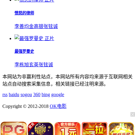
愤怒的律师
李善均
金高银
张铉诚
正片
最强罗曼史
李栋旭
玄英
张铉诚
本网站为非赢利性站点，本网站所有内容均来源于互联网相关
站点自动搜索采集信息，相关链接已经注明来源。
rss
baidu
sogou
360
bing
google
Copyright © 2012-2018
OK电影