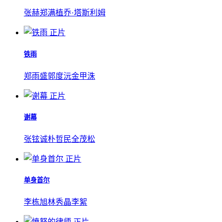
张赫
郑满植
乔·塔斯利姆
正片
铁雨
郑雨盛
郭度沅
金甲洙
正片
谢幕
张铉诚
朴哲民
全茂松
正片
单身首尔
李栋旭
林秀晶
李絮
正片