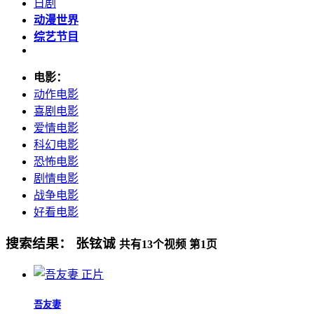
日剧
动漫世界
综艺节目
电影：
动作电影
喜剧电影
爱情电影
科幻电影
恐怖电影
剧情电影
战争电影
好看电影
搜索结果：
张铉诚
共有
13
个视频 第
1
页
正片
吾友妻