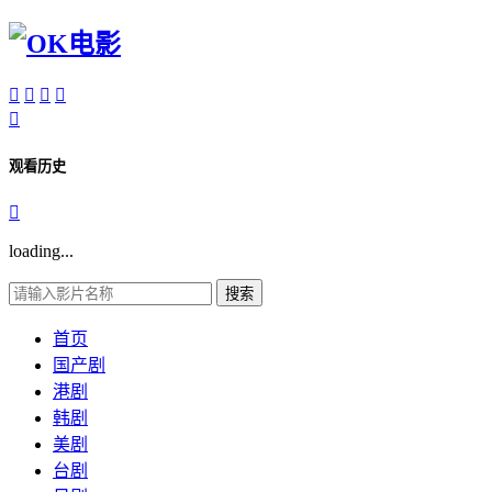





观看历史

loading...
搜索
首页
国产剧
港剧
韩剧
美剧
台剧