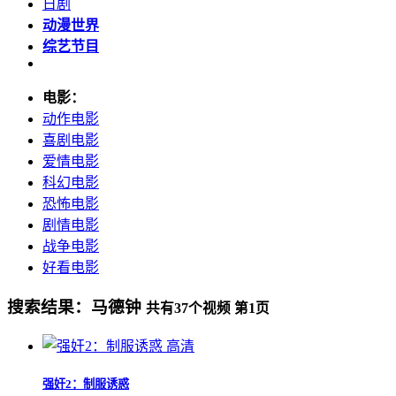
日剧
动漫世界
综艺节目
电影：
动作电影
喜剧电影
爱情电影
科幻电影
恐怖电影
剧情电影
战争电影
好看电影
搜索结果：
马德钟
共有
37
个视频 第
1
页
高清
强奸2：制服诱惑