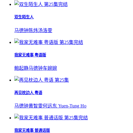
第25集完结
双生陌生人
马德钟
陈炜
汤洛雯
第25集完结
我家无难事 粤语版
鲍起静
马德钟
车婉婉
第25集
再见枕边人 粤语
马德钟
黄智雯
何远东 Yuen-Tung Ho
第25集完结
我家无难事 普通话版