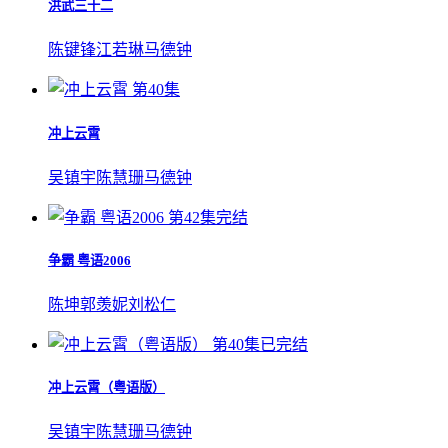
洪武三十二
陈键锋
江若琳
马德钟
第40集
冲上云霄
吴镇宇
陈慧珊
马德钟
第42集完结
争霸 粤语2006
陈坤
郭羡妮
刘松仁
第40集已完结
冲上云霄（粤语版）
吴镇宇
陈慧珊
马德钟