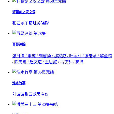
第58集完结
轩辕剑之汉之云
张云龙
于朦胧
关晓彤
第28集
百慕迷踪
张丹峰 / 李纯 / 刘智扬 / 那家威 / 叶丽娜 / 张皓承 / 解至腾
/ 陈天晓 / 赵文瑄 / 王思懿 / 马德钟 / 高峰
第36集完结
淮水竹亭
刘诗诗
张云龙
吴宣仪
第30集完结