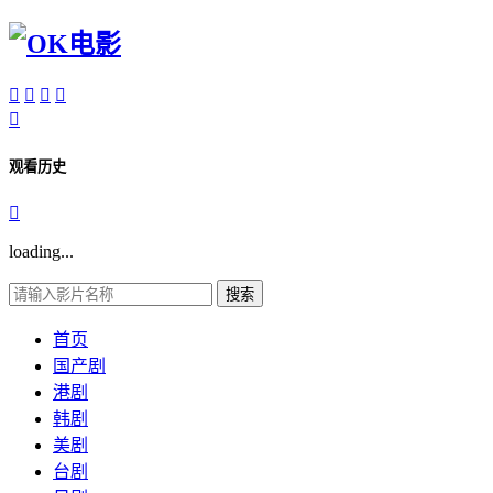





观看历史

loading...
搜索
首页
国产剧
港剧
韩剧
美剧
台剧