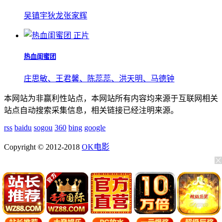
吴镇宇
狄龙
张家辉
正片
热血闺蜜团
庄思敏、王君馨、陈蕊蕊、洪天明、马德钟
本网站为非赢利性站点，本网站所有内容均来源于互联网相关
站点自动搜索采集信息，相关链接已经注明来源。
rss
baidu
sogou
360
bing
google
Copyright © 2012-2018
OK电影