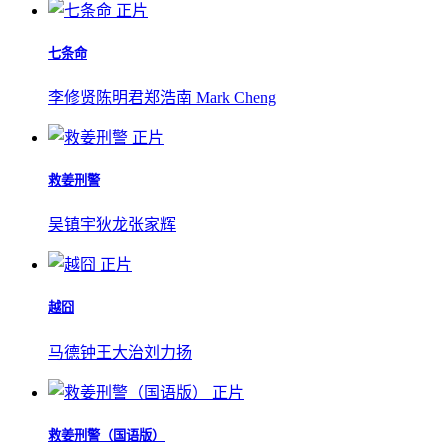
正片
七条命
李修贤
陈明君
郑浩南 Mark Cheng
正片
救姜刑警
吴镇宇
狄龙
张家辉
正片
越囧
马德钟
王大治
刘力扬
正片
救姜刑警（国语版）