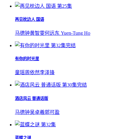
第25集
再见枕边人 国语
马德钟
黄智雯
何远东 Yuen-Tung Ho
第32集完结
有你的时光里
童瑶
周依然
李泽锋
第30集完结
酒店风云 普通话版
马德钟
吴卓羲
郭可盈
第32集
蓝蝶之谜