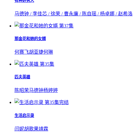
有种好男人
马德钟 / 李佳芯 / 徐荣 / 曹永廉 / 陈自瑶 / 杨卓娜 / 赵希洛
第37集
那金花和她的女婿
何赛飞
胡亚捷
何琳
第35集
匹夫英雄
陈昭荣
马德钟
杨婷婷
第35集完结
生活启示录
闫妮
胡歌
果靖霖