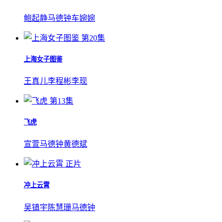
鲍起静
马德钟
车婉婉
第20集
上海女子图鉴
王真儿
李程彬
李现
第13集
飞虎
宣萱
马德钟
黄德斌
正片
冲上云霄
吴镇宇
陈慧珊
马德钟