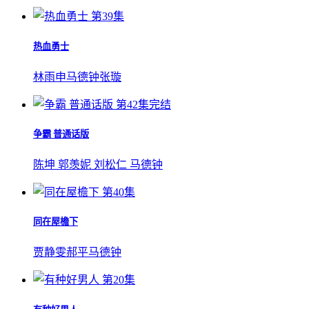
第39集
热血勇士
林雨申
马德钟
张璇
第42集完结
争霸 普通话版
陈坤 郭羡妮 刘松仁 马德钟
第40集
同在屋檐下
贾静雯
郝平
马德钟
第20集