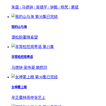
朱茵 / 马德钟 / 吴镇宇 / 钟甄 / 杨梵 / 黄斌
第30集已完结
我的山与海
谭松韵
董晴
奚望
第25集
非常检控观粤语
马德钟
吴伟豪
赖慰玲
第30集已完结
女神蒙上眼
辛芷蕾
林雨申
张艺上