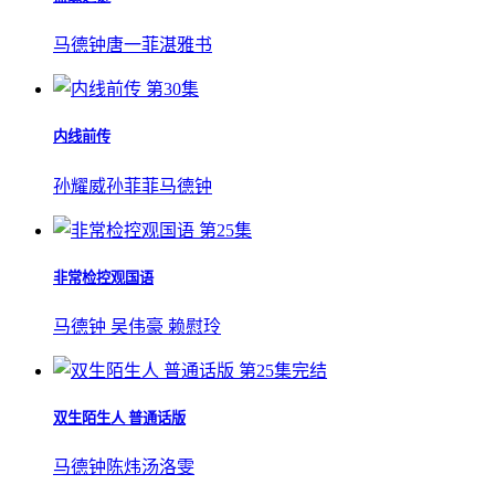
马德钟
唐一菲
湛雅书
第30集
内线前传
孙耀威
孙菲菲
马德钟
第25集
非常检控观国语
马德钟
吴伟豪
赖慰玲
第25集完结
双生陌生人 普通话版
马德钟
陈炜
汤洛雯