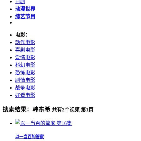
日剧
动漫世界
综艺节目
电影：
动作电影
喜剧电影
爱情电影
科幻电影
恐怖电影
剧情电影
战争电影
好看电影
搜索结果：
韩东希
共有
2
个视频 第
1
页
第16集
以一当百的管家