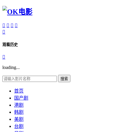





观看历史

loading...
搜索
首页
国产剧
港剧
韩剧
美剧
台剧