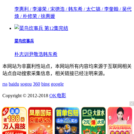
李惠利 / 李濬荣 / 宋德浩 / 韩东希 / 太仁镐 / 李奎翰 / 吴代
焕 / 朴修荣 / 徐惠媛
第12集完结
菜鸟炊事兵
朴志训
尹敬浩
韩东希
本网站为非赢利性站点，本网站所有内容均来源于互联网相关
站点自动搜索采集信息，相关链接已经注明来源。
rss
baidu
sogou
360
bing
google
Copyright © 2012-2018
OK电影