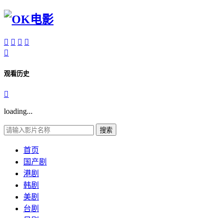





观看历史

loading...
搜索
首页
国产剧
港剧
韩剧
美剧
台剧