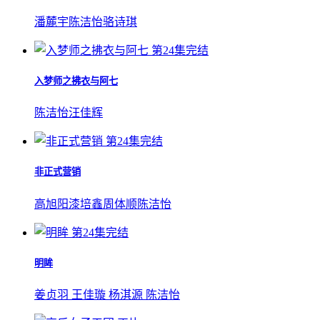
潘麓宇
陈洁怡
骆诗琪
第24集完结
入梦师之拂衣与阿七
陈洁怡
汪佳辉
第24集完结
非正式营销
高旭阳漆培鑫周体顺陈洁怡
第24集完结
明眸
姜贞羽 王佳璇 杨淇源 陈洁怡