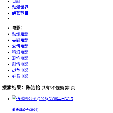
日剧
动漫世界
综艺节目
电影：
动作电影
喜剧电影
爱情电影
科幻电影
恐怖电影
剧情电影
战争电影
好看电影
搜索结果：
陈洁怡
共有
5
个视频 第
1
页
第38集已完结
逍遥四公子 (2026)