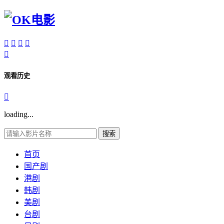





观看历史

loading...
搜索
首页
国产剧
港剧
韩剧
美剧
台剧