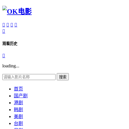





观看历史

loading...
搜索
首页
国产剧
港剧
韩剧
美剧
台剧