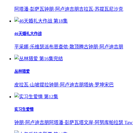
阿塔潘·彭萨瓦
钟朋·阿卢迪吉朋
吉拉瓦·苏提瓦尼沙克
第18集
46天婚礼大作战
平采娜·乐维瑟派布恩
查侬·散顶腾古
钟朋·阿卢迪吉朋
第16集完结
丛林猎爱
皮拉瓦·山坡提拉
钟朋·阿卢迪吉朋
塔纳·罗坤宋巴
第12集
实习生爱情
钟朋·阿卢迪吉朋
阿塔潘·彭萨瓦
塔文岸·阿努库帕拉瑟 Tawinan 