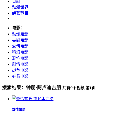
日剧
动漫世界
综艺节目
电影：
动作电影
喜剧电影
爱情电影
科幻电影
恐怖电影
剧情电影
战争电影
好看电影
搜索结果：
钟朋·阿卢迪吉朋
共有
9
个视频 第
1
页
第10集完结
燃情竭爱