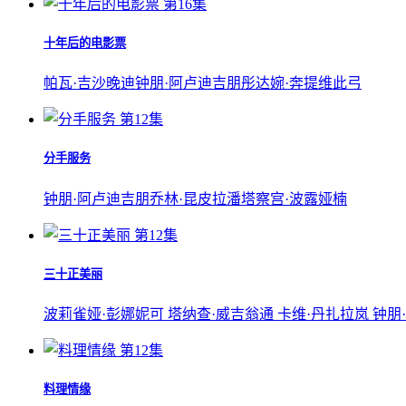
第16集
十年后的电影票
帕瓦·吉沙晚迪
钟朋·阿卢迪吉朋
彤达婉·奔提维此弓
第12集
分手服务
钟朋·阿卢迪吉朋
乔林·昆皮拉潘
塔察宫·波露娅楠
第12集
三十正美丽
波莉雀娅·彭娜妮可 塔纳查·威吉翁通 卡维·丹扎拉岚 钟朋
第12集
料理情缘