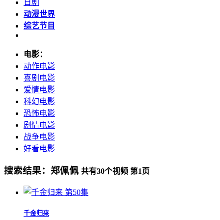
日剧
动漫世界
综艺节目
电影：
动作电影
喜剧电影
爱情电影
科幻电影
恐怖电影
剧情电影
战争电影
好看电影
搜索结果：
郑佩佩
共有
30
个视频 第
1
页
第50集
千金归来