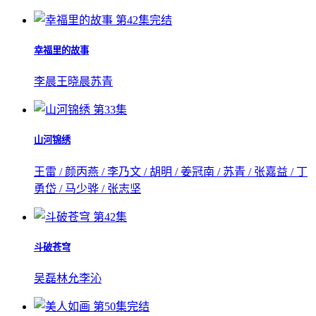
第42集完结
幸福里的故事
李晨
王晓晨
苏青
第33集
山河锦绣
王雷 / 颜丙燕 / 李乃文 / 胡明 / 姜冠南 / 苏青 / 张嘉益 / 丁
勇岱 / 马少骅 / 张志坚
第42集
斗破苍穹
吴磊
林允
李沁
第50集完结