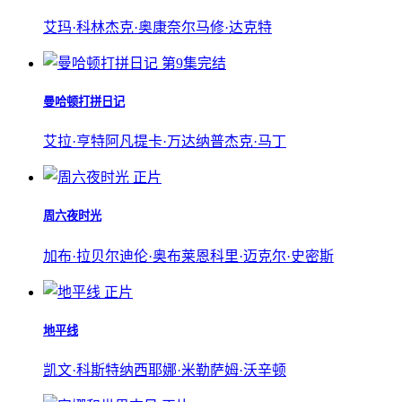
艾玛·科林
杰克·奥康奈尔
马修·达克特
第9集完结
曼哈顿打拼日记
艾拉·亨特
阿凡提卡·万达纳普
杰克·马丁
正片
周六夜时光
加布·拉贝尔
迪伦·奥布莱恩
科里·迈克尔·史密斯
正片
地平线
凯文·科斯特纳
西耶娜·米勒
萨姆·沃辛顿