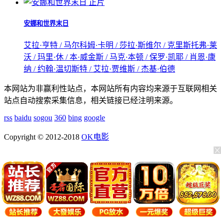
正片
安娜和世界末日
艾拉·亨特 / 马尔科姆·卡明 / 莎拉·斯维尔 / 克里斯托弗·莱
沃 / 玛里·休 / 本·威金斯 / 马克·本顿 / 保罗·凯耶 / 肖恩·康
纳 / 约翰·温切斯特 / 艾拉·贾维斯 / 杰基·伯德
本网站为非赢利性站点，本网站所有内容均来源于互联网相关
站点自动搜索采集信息，相关链接已经注明来源。
rss
baidu
sogou
360
bing
google
Copyright © 2012-2018
OK电影