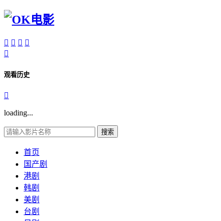





观看历史

loading...
搜索
首页
国产剧
港剧
韩剧
美剧
台剧