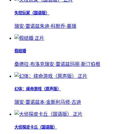
失控玩家（国语版）
瑞安·雷诺兹
朱迪·科默
乔·基瑞
正片
假结婚
桑德拉·布洛克
瑞安·雷诺兹
玛丽·斯汀伯根
正片
幻体：续命游戏（原声版）
瑞安·雷诺兹
本·金斯利
马修·古迪
正片
大侦探皮卡丘（国语版）