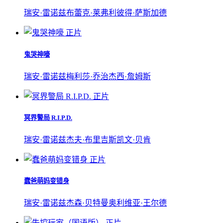
瑞安·雷诺兹
布蕾克·莱弗利
彼得·萨斯加德
正片
鬼哭神嚎
瑞安·雷诺兹
梅利莎·乔治
杰西·詹姆斯
正片
冥界警局 R.I.P.D.
瑞安·雷诺兹
杰夫·布里吉斯
凯文·贝肯
正片
蠢爸萌妈变错身
瑞安·雷诺兹
杰森·贝特曼
奥利维亚·王尔德
正片