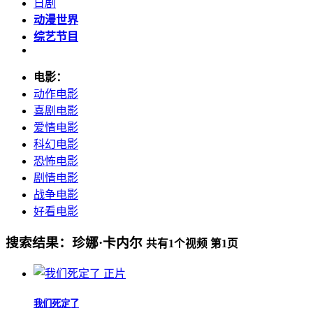
日剧
动漫世界
综艺节目
电影：
动作电影
喜剧电影
爱情电影
科幻电影
恐怖电影
剧情电影
战争电影
好看电影
搜索结果：
珍娜·卡内尔
共有
1
个视频 第
1
页
正片
我们死定了