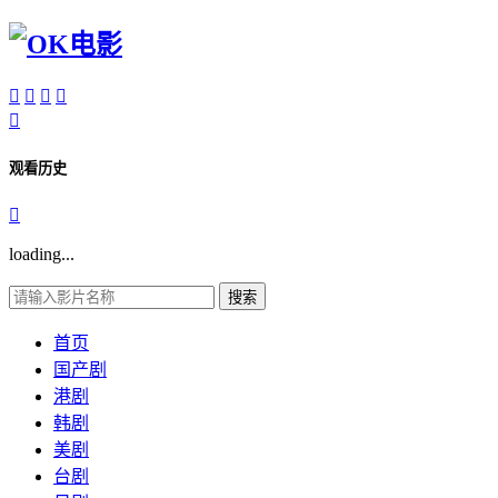





观看历史

loading...
搜索
首页
国产剧
港剧
韩剧
美剧
台剧