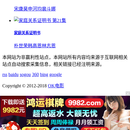
宋康昊
申河均
裴斗娜
第21集
家庭关系证明书
朴世荣
韩高恩
林志恩
本网站为非赢利性站点，本网站所有内容均来源于互联网相关
站点自动搜索采集信息，相关链接已经注明来源。
rss
baidu
sogou
360
bing
google
Copyright © 2012-2018
OK电影