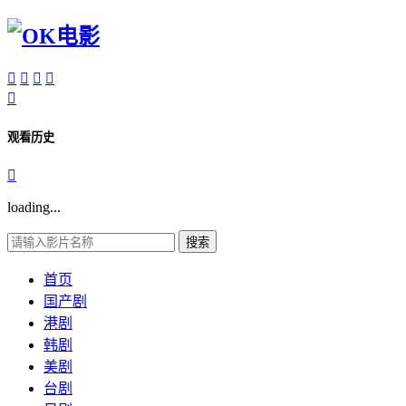





观看历史

loading...
搜索
首页
国产剧
港剧
韩剧
美剧
台剧