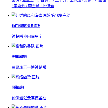
秦岚 / 蓝盈莹 / 郑合惠子 / 王子异 / 王冠逸 / 贺鹏 / 叶盛佳
/ 李嘉灏 / 李雪琴 / 孙伊涵
第18集完结
灿烂的风和海粤语版
钟楚曦
孙阳
陈昊宇
正片
维和防暴队
黄景瑜
王一博
钟楚曦
正片
网络凶铃
孙伊涵
张云亭
傅孟柏
正片