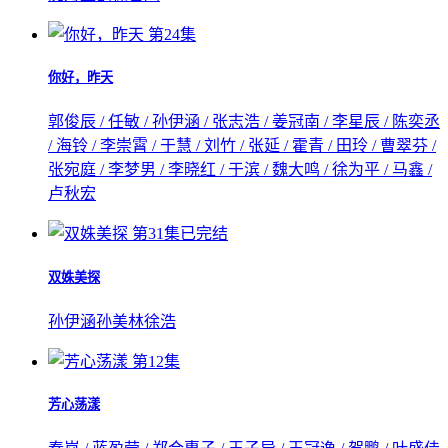
第24集
你好，昨天
郭俊辰 / 任敏 / 孙伊涵 / 张志浩 / 姜冠南 / 李星辰 / 陈奕丞
/ 海铃 / 李崇霄 / 于慧 / 刘竹 / 张延 / 霍青 / 田玲 / 曹翠芬 /
张宛庭 / 李梦男 / 李晓红 / 于滨 / 魏大鸣 / 徐为平 / 马鑫 /
卢秋宏
第31集已完结
双姝美探
孙伊涵
孙美林
徐浩
第12集
芳心荡漾