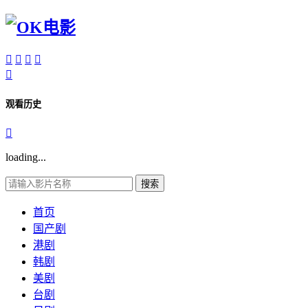





观看历史

loading...
搜索
首页
国产剧
港剧
韩剧
美剧
台剧