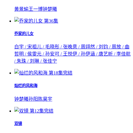
黄景瑜
王一博
钟楚曦
第36集
乔家的儿女
白宇 / 宋祖儿 / 毛晓彤 / 张晚意 / 周翊然 / 刘钧 / 周放 / 曲
哲明 / 侯雯元 / 孙安可 / 王悦伊 / 孙伊涵 / 唐艺昕 / 李佳航
/ 朱珠 / 刘琳 / 张佳宁
第18集完结
灿烂的风和海
钟楚曦
孙阳
陈昊宇
第12集完结
双镜