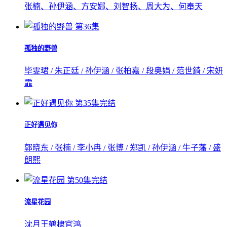
张楠、孙伊涵、方安娜、刘智扬、周大为、何奉天
第36集
孤独的野兽
毕雯珺 / 朱正廷 / 孙伊涵 / 张柏嘉 / 段奥娟 / 范世錡 / 宋妍
霏
第35集完结
正好遇见你
郭晓东 / 张楠 / 李小冉 / 张博 / 郑凯 / 孙伊涵 / 牛子藩 / 盛
朗熙
第50集完结
流星花园
沈月
王鹤棣
官鸿