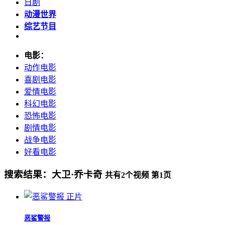
日剧
动漫世界
综艺节目
电影：
动作电影
喜剧电影
爱情电影
科幻电影
恐怖电影
剧情电影
战争电影
好看电影
搜索结果：
大卫·乔卡奇
共有
2
个视频 第
1
页
正片
恶鲨警报