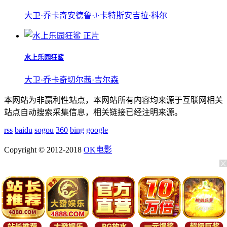
大卫·乔卡奇
安德鲁·J·卡特斯
安吉拉·科尔
正片
水上乐园狂鲨
大卫·乔卡奇
切尔茜·吉尔森
本网站为非赢利性站点，本网站所有内容均来源于互联网相关
站点自动搜索采集信息，相关链接已经注明来源。
rss
baidu
sogou
360
bing
google
Copyright © 2012-2018
OK电影