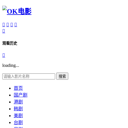





观看历史

loading...
搜索
首页
国产剧
港剧
韩剧
美剧
台剧