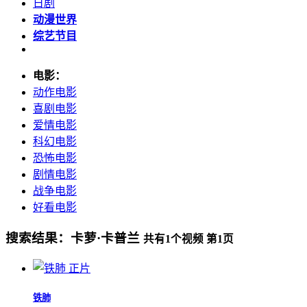
日剧
动漫世界
综艺节目
电影：
动作电影
喜剧电影
爱情电影
科幻电影
恐怖电影
剧情电影
战争电影
好看电影
搜索结果：
卡萝·卡普兰
共有
1
个视频 第
1
页
正片
铁肺