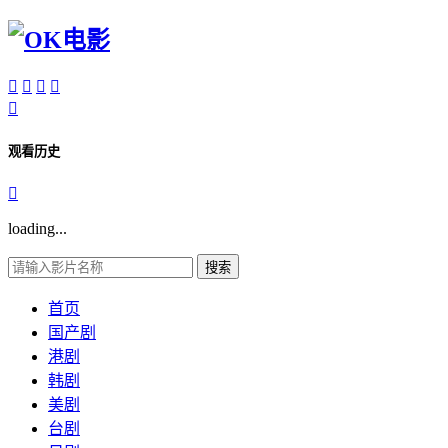





观看历史

loading...
搜索
首页
国产剧
港剧
韩剧
美剧
台剧