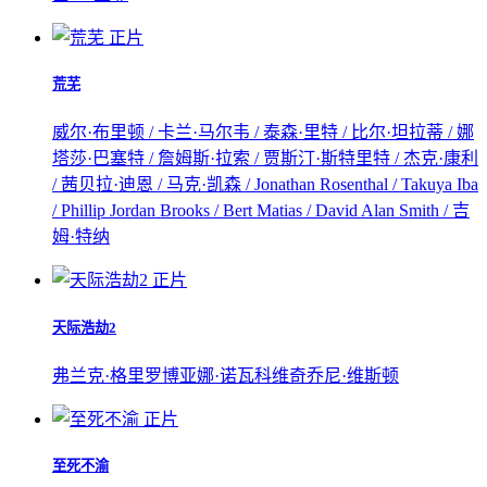
正片
荒芜
威尔·布里顿 / 卡兰·马尔韦 / 泰森·里特 / 比尔·坦拉蒂 / 娜
塔莎·巴塞特 / 詹姆斯·拉索 / 贾斯汀·斯特里特 / 杰克·康利
/ 茜贝拉·迪恩 / 马克·凯森 / Jonathan Rosenthal / Takuya Iba
/ Phillip Jordan Brooks / Bert Matias / David Alan Smith / 吉
姆·特纳
正片
天际浩劫2
弗兰克·格里罗
博亚娜·诺瓦科维奇
乔尼·维斯顿
正片
至死不渝