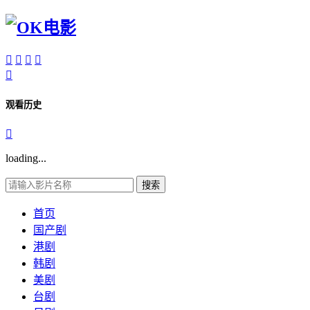





观看历史

loading...
搜索
首页
国产剧
港剧
韩剧
美剧
台剧