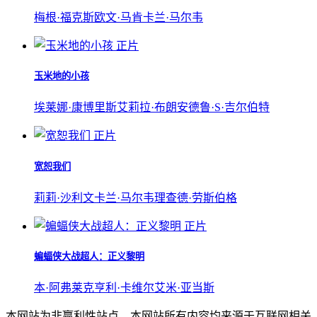
梅根·福克斯
欧文·马肯
卡兰·马尔韦
正片
玉米地的小孩
埃莱娜·康博里斯
艾莉拉·布朗
安德鲁·S·吉尔伯特
正片
宽恕我们
莉莉·沙利文
卡兰·马尔韦
理查德·劳斯伯格
正片
蝙蝠侠大战超人：正义黎明
本·阿弗莱克
亨利·卡维尔
艾米·亚当斯
本网站为非赢利性站点，本网站所有内容均来源于互联网相关