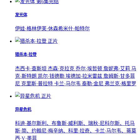
第6集完结
发光体
伊娃·格林
伊芙·休森
希米什·帕特尔
正片
猎杀本·拉登
杰西卡·查斯坦 杰森·克拉克 乔尔·埃哲顿 詹妮弗·艾莉 马
克·斯特朗 凯尔·钱德勒 埃德加·拉米雷兹 詹姆斯·甘多菲
尼 克里斯·普拉特 卡兰·马尔韦 泰勒·金尼 弗兰克·格里罗
正片
异星危机
科迪·基尔斯利、布鲁斯·威利斯、瑞秋·尼科尔斯、托马
斯·简、约翰尼·梅辛纳、科里·拉奇、卡兰·马尔韦、蒂莫
西·V·墨菲