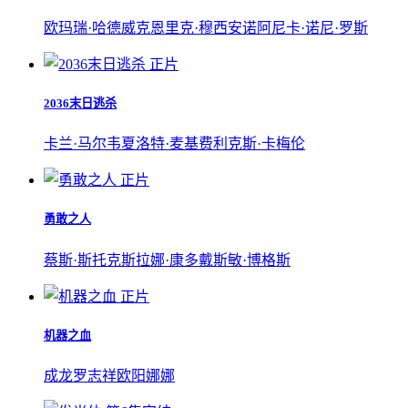
欧玛瑞·哈德威克
恩里克·穆西安诺
阿尼卡·诺尼·罗斯
正片
2036末日逃杀
卡兰·马尔韦
夏洛特·麦基
费利克斯·卡梅伦
正片
勇敢之人
蔡斯·斯托克斯
拉娜·康多
戴斯敏·博格斯
正片
机器之血
成龙
罗志祥
欧阳娜娜