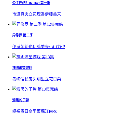
公主连结！Re:Dive第一季
市道真央
立花理香
伊藤美来
第12集完结
异修罗 第二季
伊濑茉莉也
伊藤美来
小山力也
第13集
神明渴望游戏
岛崎信长
鬼头明里
立花日菜
第13集完结
漆黑的子弹
梶裕贵
日高里菜
堀江由衣