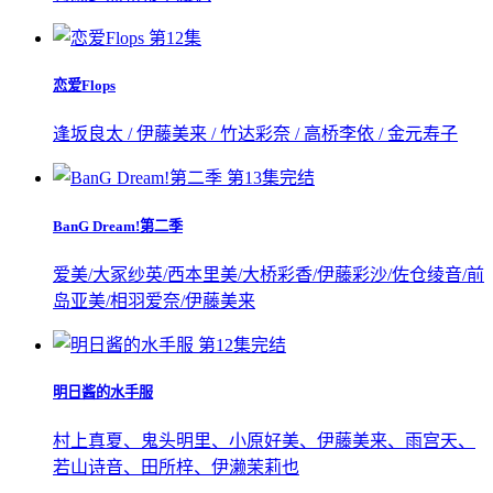
第12集
恋爱Flops
逢坂良太 / 伊藤美来 / 竹达彩奈 / 高桥李依 / 金元寿子
第13集完结
BanG Dream!第二季
爱美/大冢纱英/西本里美/大桥彩香/伊藤彩沙/佐仓绫音/前
岛亚美/相羽爱奈/伊藤美来
第12集完结
明日酱的水手服
村上真夏、鬼头明里、小原好美、伊藤美来、雨宫天、
若山诗音、田所梓、伊濑茉莉也