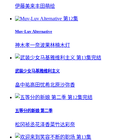
伊藤美来
丰田萌绘
第12集
Muv-Luv Alternative
神木孝一
奈波果林
楠木灯
第13集完结
武装少女马基雅维利主义
畠中祐
高田忧希
北原沙弥香
第12集完结
五等分的新娘 第二季
松冈祯丞
花泽香菜
竹达彩奈
第13集