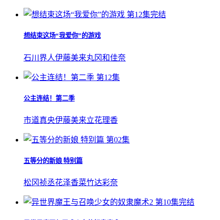
第12集完结
想结束这场“我爱你”的游戏
石川界人
伊藤美来
丸冈和佳奈
第12集
公主连结！第二季
市道真央
伊藤美来
立花理香
第02集
五等分的新娘 特别篇
松冈祯丞
花泽香菜
竹达彩奈
第10集完结