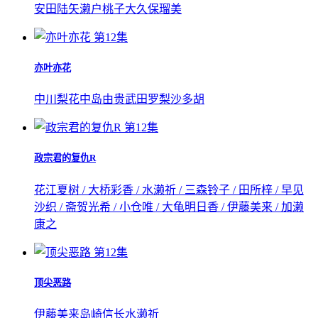
安田陆矢
濑户桃子
大久保瑠美
第12集
亦叶亦花
中川梨花
中岛由贵
武田罗梨沙多胡
第12集
政宗君的复仇R
花江夏树 / 大桥彩香 / 水濑祈 / 三森铃子 / 田所梓 / 早见
沙织 / 斋贺光希 / 小仓唯 / 大龟明日香 / 伊藤美来 / 加濑
康之
第12集
顶尖恶路
伊藤美来
岛崎信长
水濑祈