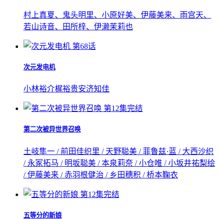
村上真夏、鬼头明里、小原好美、伊藤美来、雨宫天、
若山诗音、田所梓、伊濑茉莉也
第68话
次元发电机
小林裕介
梶裕贵
安济知佳
第12集完结
第二次被异世界召唤
土岐隼一 / 前田佳织里 / 天野聪美 / 菲鲁兹·蓝 / 大西沙织
/ 永冢拓马 / 明坂聪美 / 本泉莉奈 / 小仓唯 / 小坂井祐梨绘
/ 伊藤美来 / 赤羽根健治 / 乡田穗积 / 桥本鞠衣
第12集完结
五等分的新娘