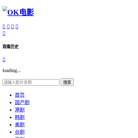





观看历史

loading...
搜索
首页
国产剧
港剧
韩剧
美剧
台剧