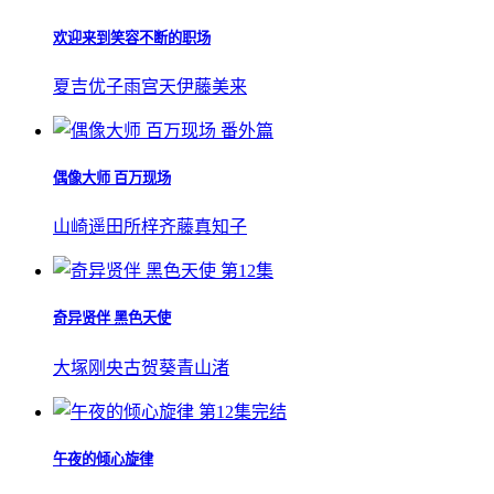
欢迎来到笑容不断的职场
夏吉优子
雨宫天
伊藤美来
番外篇
偶像大师 百万现场
山崎遥
田所梓
齐藤真知子
第12集
奇异贤伴 黑色天使
大塚刚央
古贺葵
青山渚
第12集完结
午夜的倾心旋律