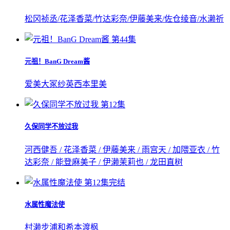
松冈祯丞/花泽香菜/竹达彩奈/伊藤美来/佐仓绫音/水濑祈
第44集
元祖！BanG Dream酱
爱美
大冢纱英
西本里美
第12集
久保同学不放过我
河西健吾 / 花泽香菜 / 伊藤美来 / 雨宫天 / 加隈亚衣 / 竹
达彩奈 / 能登麻美子 / 伊濑茉莉也 / 龙田直树
第12集完结
水属性魔法使
村濑步
浦和希
本渡枫