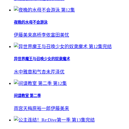
第12集
夜晚的水母不会游泳
伊藤美来
高桥李依
富田美忧
第12集完结
异世界魔王与召唤少女的奴隶魔术
水中雅章
和气杏未
芹泽优
第12集
间谍教室 第二季
雨宫天
梅原裕一郎
伊藤美来
第13集完结