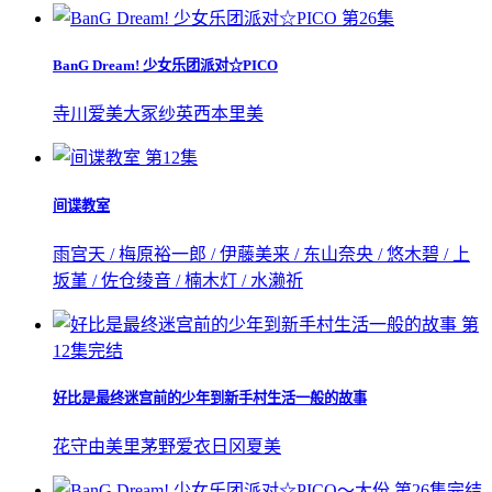
第26集
BanG Dream! 少女乐团派对☆PICO
寺川爱美
大冢纱英
西本里美
第12集
间谍教室
雨宫天 / 梅原裕一郎 / 伊藤美来 / 东山奈央 / 悠木碧 / 上
坂堇 / 佐仓绫音 / 楠木灯 / 水濑祈
第
12集完结
好比是最终迷宫前的少年到新手村生活一般的故事
花守由美里
茅野爱衣
日冈夏美
第26集完结