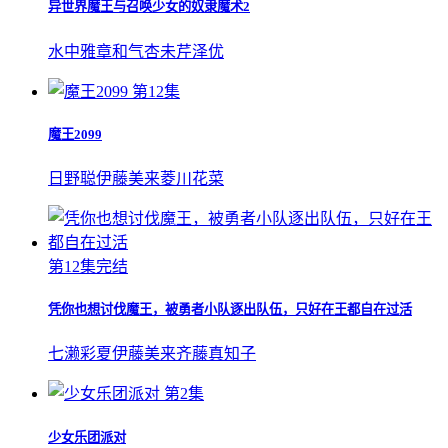
异世界魔王与召唤少女的奴隶魔术2
水中雅章
和气杏未
芹泽优
第12集
魔王2099
日野聪
伊藤美来
菱川花菜
第12集完结
凭你也想讨伐魔王，被勇者小队逐出队伍，只好在王都自在过活
七濑彩夏
伊藤美来
齐藤真知子
第2集
少女乐团派对