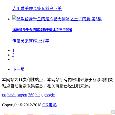
寺川爱美
佐仓绫音
前岛亚美
第5集
拯救替身千金的是冷酷无情冰之王子的爱
伊藤美来
阿座上洋平
1
2
»
下一页
本网站为非赢利性站点，本网站所有内容均来源于互联网相关
站点自动搜索采集信息，相关链接已经注明来源。
rss
baidu
sogou
360
bing
google
Copyright © 2012-2018
OK电影