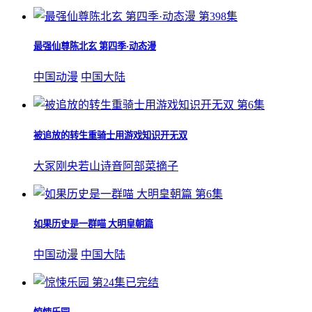
第398集
最强仙尊陈北玄 第四季·动态漫
中国动漫
中国大陆
第6集
被追放的转生重骑士用游戏知识开无双
大冢刚央
若山诗音
阿部菜摘子
第6集
如果历史是一群喵 大明皇朝篇
中国动漫
中国大陆
第24集已完结