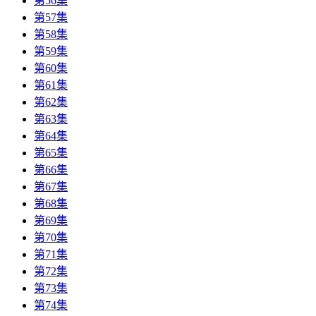
第56集
第57集
第58集
第59集
第60集
第61集
第62集
第63集
第64集
第65集
第66集
第67集
第68集
第69集
第70集
第71集
第72集
第73集
第74集