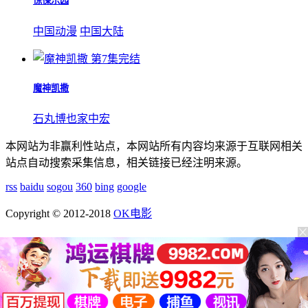
惊悚乐园
中国动漫
中国大陆
第7集完结
魔神凯撒
石丸博也
家中宏
本网站为非赢利性站点，本网站所有内容均来源于互联网相关
站点自动搜索采集信息，相关链接已经注明来源。
rss
baidu
sogou
360
bing
google
Copyright © 2012-2018
OK电影