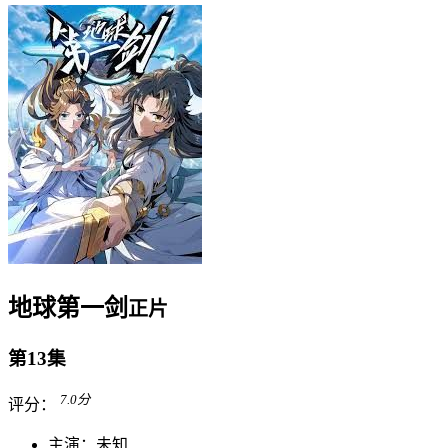
地球第一剑​
正片
第13集
7.0
分
评分：
主演：
未知