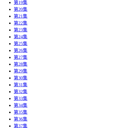
第19集
第20集
第21集
第22集
第23集
第24集
第25集
第26集
第27集
第28集
第29集
第30集
第31集
第32集
第33集
第34集
第35集
第36集
第37集