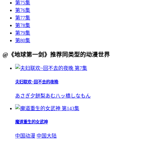
第75集
第76集
第77集
第78集
第79集
第80集
@《地球第一剑​》推荐同类型的动漫世界
第7集
夫妇联欢~回不去的夜晚
あさぎ夕
餅梨あむ
八ッ橋しなもん
第143集
魔道重生的女武神
中国动漫
中国大陆