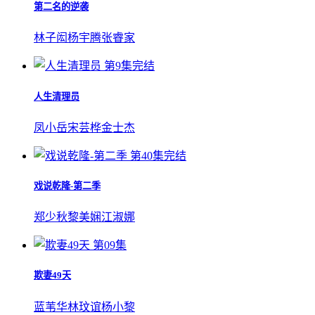
第二名的逆袭
林子闳
杨宇腾
张睿家
第9集完结
人生清理员
凤小岳
宋芸桦
金士杰
第40集完结
戏说乾隆-第二季
郑少秋
黎美娴
江淑娜
第09集
欺妻49天
蓝苇华
林玟谊
杨小黎