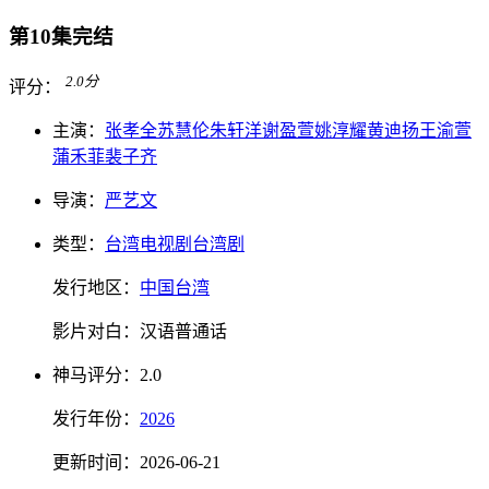
第10集完结
2.0
分
评分：
主演：
张孝全
苏慧伦
朱轩洋
谢盈萱
姚淳耀
黄迪扬
王渝萱
蒲禾菲
裴子齐
导演：
严艺文
类型：
台湾电视剧
台湾剧
发行地区：
中国台湾
影片对白：
汉语普通话
神马
评分：
2.0
发行
年份：
2026
更新时间：
2026-06-21