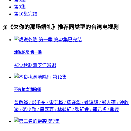
第9集
第10集完结
@《欠你的那场婚礼》推荐同类型的台湾电视剧
第42集已完结
戏说乾隆 第一季
郑少秋
赵雅芝
江淑娜
第12集
不良执念清除师
曾敬骅 / 彭千祐 / 宋芸桦 / 杨谨华 / 姚淳耀 / 郑人硕 / 钟欣
凌 / 范少勋 / 黑嘉嘉 / 林鹤轩 / 张轩睿 / 郑元畅 / 季芹
第7集