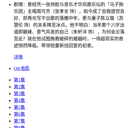
剧情：
曾经凭一张帅脸与音乐才华风靡乐坛的「马子狗
乐团」主唱周可杰（张孝全 饰），如今成了自我感觉良
好、却再也写不出歌的落魄中年，更与妻子陈立璇（苏
慧伦 饰）的关系降至冰点。他不明白：当年那个25岁出
道即巅峰、意气风发的自己（朱轩洋 饰），为何会沦落
至此？就在他试图挽救破碎的婚姻时，一场超现实的奇
迹悄然降临，带领他重新找回爱的初衷。
详情
OK电影
第1集
第2集
第3集
第4集
第5集
第6集
第7集
第8集