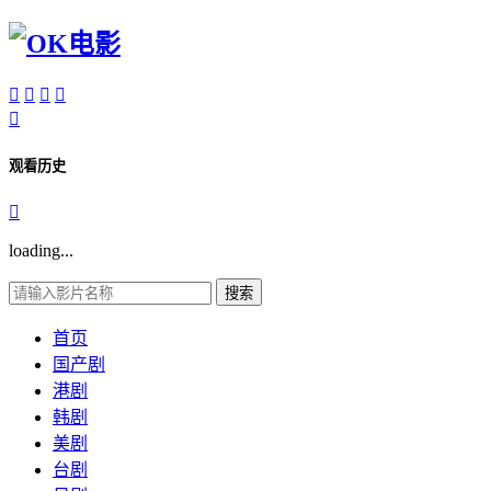





观看历史

loading...
搜索
首页
国产剧
港剧
韩剧
美剧
台剧