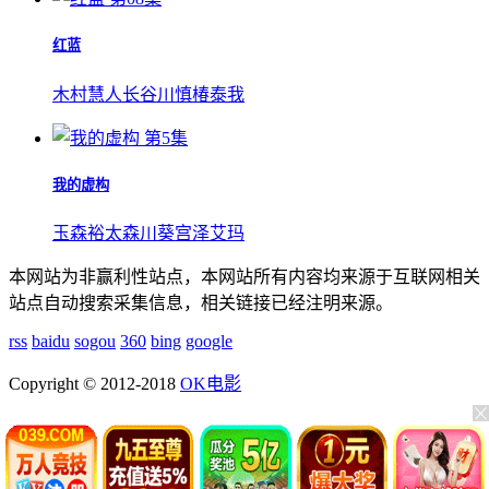
红蓝
木村慧人
长谷川慎
椿泰我
第5集
我的虚构
玉森裕太
森川葵
宫泽艾玛
本网站为非赢利性站点，本网站所有内容均来源于互联网相关
站点自动搜索采集信息，相关链接已经注明来源。
rss
baidu
sogou
360
bing
google
Copyright © 2012-2018
OK电影