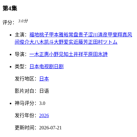
第4集
3.0
分
评分：
主演：
福地桃子
甲本雅裕
常盘贵子
涩川清彦
甲斐翔真
风
间俊介
大八木凯斗
大野爱实
近藤芳正
田村ツトム
导演：
一木正惠
小野见知
土井祥平
原田氷詩
类型：
日本电视剧
日剧
发行地区：
日本
影片对白：
日语
神马
评分：
3.0
发行
年份：
2026
更新时间：
2026-07-21