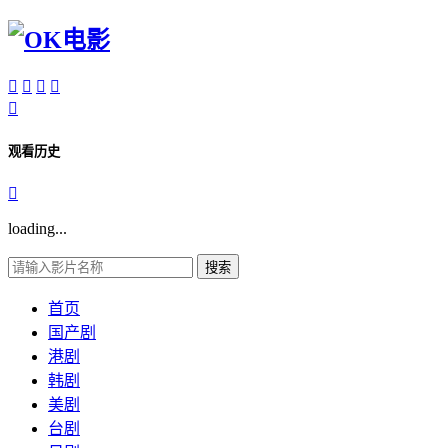





观看历史

loading...
搜索
首页
国产剧
港剧
韩剧
美剧
台剧