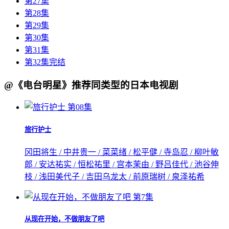
第27集
第28集
第29集
第30集
第31集
第32集完结
@《电台明星》推荐同类型的日本电视剧
第08集
旅行护士
冈田将生 / 中井贵一 / 菜菜绪 / 松平健 / 寺岛忍 / 柳叶敏
郎 / 安达祐实 / 恒松祐里 / 宫本茉由 / 野吕佳代 / 池谷伸
枝 / 浅田美代子 / 吉田乌龙太 / 前原瑞树 / 泉泽祐希
第7集
从现在开始，不做朋友了吧