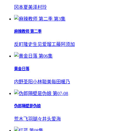
冈本夏美
泽村玲
第3集
麻辣教师 第二季
反町隆史
生见爱瑠
工藤阿须加
第06集
黄金日落
内野圣阳
小林聪美
每田暖乃
第07-08
伪郎隔壁是伪娘
荒木飞羽
瑚々
井头爱海
第08集