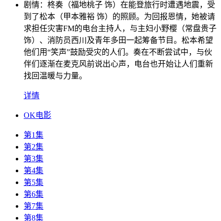
剧情：
柊奏（福地桃子 饰）在能登旅行时遭遇地震，受
到了松本（甲本雅裕 饰）的照顾。为回报恩情，她被请
求担任灾害FM的电台主持人，与主妇小野樱（常盘贵子
饰）、消防员西川及青年多田一起筹备节目。松本希望
他们用“笑声”鼓励受灾的人们。奏在不断尝试中，与伙
伴们逐渐在麦克风前说出心声，电台也开始让人们重新
找回温暖与力量。
详情
OK电影
第1集
第2集
第3集
第4集
第5集
第6集
第7集
第8集