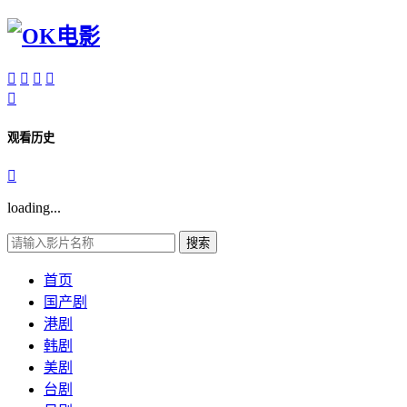





观看历史

loading...
搜索
首页
国产剧
港剧
韩剧
美剧
台剧