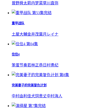
曾野舜太
箭内梦菜
草川直弥
第53集完结
重甲战队
土屋大輔
金井茂
葉月レイナ
第04集
住住4
笨蛋节奏
若林正恭
日村勇纪
第8集
完美妻子的完美复仇计划
中村由利佳
犬饲贵丈
中村海人
第7集完结