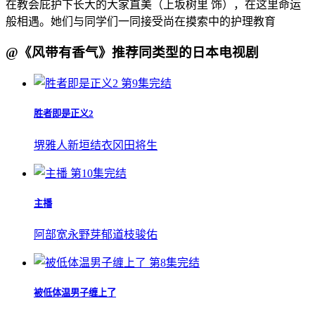
在教会庇护下长大的大家直美（上坂树里 饰），在这里命运
般相遇。她们与同学们一同接受尚在摸索中的护理教育
@《风带有香气》推荐同类型的日本电视剧
第9集完结
胜者即是正义2
堺雅人
新垣结衣
冈田将生
第10集完结
主播
阿部宽
永野芽郁
道枝骏佑
第8集完结
被低体温男子缠上了