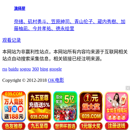
演绎屋
奈绪、矶村勇斗、笠原紳司、青山伦子、蔵内秀樹、加
藤柚凪、今井孝祐、德永绘里
观看记录
本网站为非赢利性站点，本网站所有内容均来源于互联网相关
站点自动搜索采集信息，相关链接已经注明来源。
rss
baidu
sogou
360
bing
google
Copyright © 2012-2018
OK电影