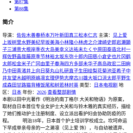
第87集
第88集
简介
导演：
佐佐木善春
桥本万叶
新田真三
松本仁志
主演：
见上爱
上坂树里
水野美纪
早坂美海
小林隆
小林虎之介
津崎史郎
岩瀬顕
子
三浦贵大
根岸季衣
大岛美幸
义达祐未
たくや
原田泰造
北村一
辉
佐野晶哉
藤原季节
林裕太
坂东弥十郎
内田慈
小倉史也
片冈鹤
太郎
松金米子
广冈由里子
春海四方
多部未华子
高岛政宏
二田絢
乃
中田青渚
井上向日葵
丸山礼
研直子
生田绘梨花
菊池亚希子
中
井友望
木越明
原嶋凛
玄理
伊势志摩
古川雄大
坂口涼太郎
平野生
成
森田甘路
猫背椿
饭尾和树
若林时英
类型：
日本电视剧
地
区：
日本
年份：
2026
查看整部剧情
本剧以田中光著作《明治的南丁格尔 大关和物语》为原案，
取材自日本首位专业女护士大关和与铃木雅的真实经历，描绘
了她们推动护士注册制度、设立派出看护妇会协助防疫的历
程。 明治18年，日本首个护士培训学校成立。坎坷命运
下早成单亲母亲的一之濑凛（见上爱 饰），与自幼被遗弃、