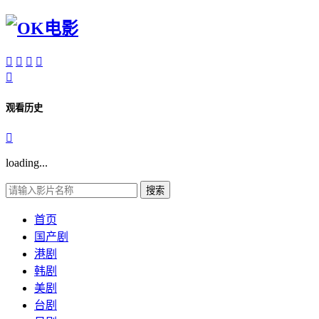





观看历史

loading...
搜索
首页
国产剧
港剧
韩剧
美剧
台剧