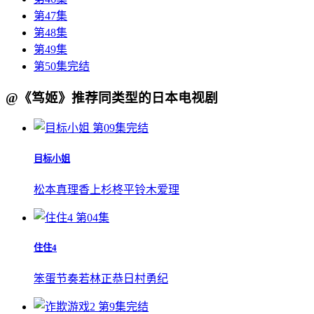
第47集
第48集
第49集
第50集完结
@《笃姬》推荐同类型的日本电视剧
第09集完结
目标小姐
松本真理香
上杉柊平
铃木爱理
第04集
住住4
笨蛋节奏
若林正恭
日村勇纪
第9集完结