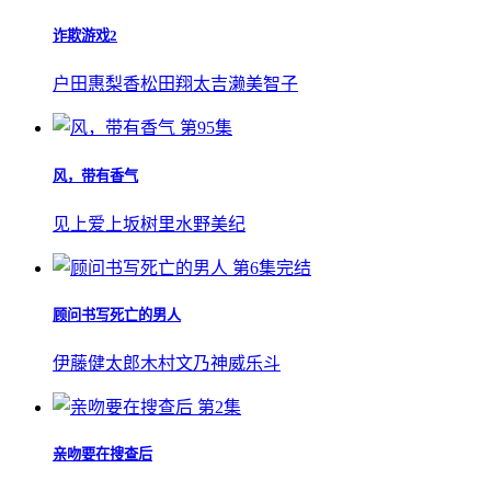
诈欺游戏2
户田惠梨香
松田翔太
吉濑美智子
第95集
风，带有香气
见上爱
上坂树里
水野美纪
第6集完结
顾问书写死亡的男人
伊藤健太郎
木村文乃
神威乐斗
第2集
亲吻要在搜查后