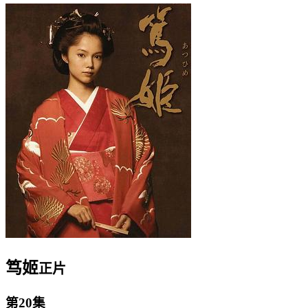
笃姬
正片
第20集