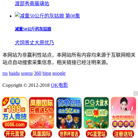
渡部秀
斋藤璃佑
第08集
减重50公斤的灰姑娘
犬饲贵丈
大原优乃
本网站为非赢利性站点，本网站所有内容均来源于互联网相关
站点自动搜索采集信息，相关链接已经注明来源。
rss
baidu
sogou
360
bing
google
Copyright © 2012-2018
OK电影