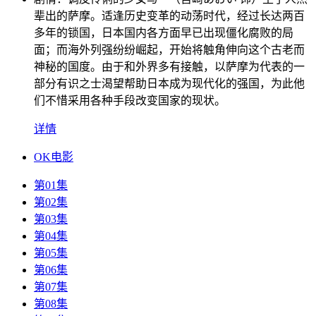
辈出的萨摩。适逢历史变革的动荡时代，经过长达两百
多年的锁国，日本国内各方面早已出现僵化腐败的局
面；而海外列强纷纷崛起，开始将触角伸向这个古老而
神秘的国度。由于和外界多有接触，以萨摩为代表的一
部分有识之士渴望帮助日本成为现代化的强国，为此他
们不惜采用各种手段改变国家的现状。
详情
OK电影
第01集
第02集
第03集
第04集
第05集
第06集
第07集
第08集