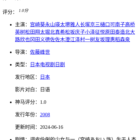
1.0
分
评分：
主演：
宫崎葵
永山瑛太
堺雅人
长塚京三
樋口可南子
高桥
英树
松田翔太
堀北真希
松坂庆子
小泽征悦
原田泰造
北大
路欣也
冈田义德
佐佐木澄江
泽村一树
友坂理惠
稻森泉
导演：
佐藤峰世
类型：
日本电视剧
日剧
发行地区：
日本
影片对白：
日语
神马
评分：
1.0
发行
年份：
2008
更新时间：
2024-06-16
剧情：
调皮伶俐的少女与一（宮崎あおい 饰）生于人杰