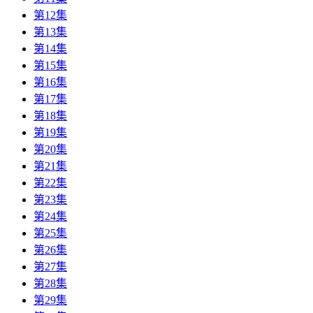
第12集
第13集
第14集
第15集
第16集
第17集
第18集
第19集
第20集
第21集
第22集
第23集
第24集
第25集
第26集
第27集
第28集
第29集