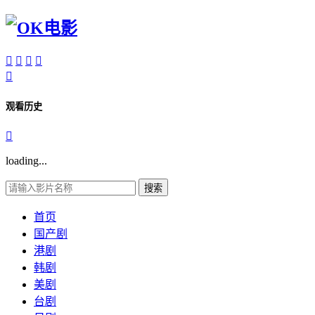





观看历史

loading...
搜索
首页
国产剧
港剧
韩剧
美剧
台剧