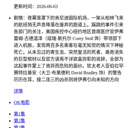
更新时间：
2026-06-03
剧情：
夜幕笼罩下的肯尼迪国际机场，一架从柏林飞来
的航班悄无声息降落在废弃的跑道上。蹊跷的事件引来
各部门的关注，美国疾控中心纽约地区首席医疗官伊弗
雷姆·古德温泽（寇瑞·斯托尔 Corey Stoll 饰）带领部下
进入机舱，发现两百多名乘客在毫无知觉的情况下神秘
死亡。从未见过的寄生虫、突然复活的死者、离奇消失
的巨型棺材以及官方语焉不详欲盖弥彰的说辞，全部为
这起事件蒙上了诡异而危险的面纱。犹太老人亚伯拉罕·
赛特拉基安（大卫·布莱德利 David Bradley 饰）的警告
历历在耳，接二连三的凶杀则将伊弗引向未知的方向
详情
OK电影
第1集
第2集
第3集