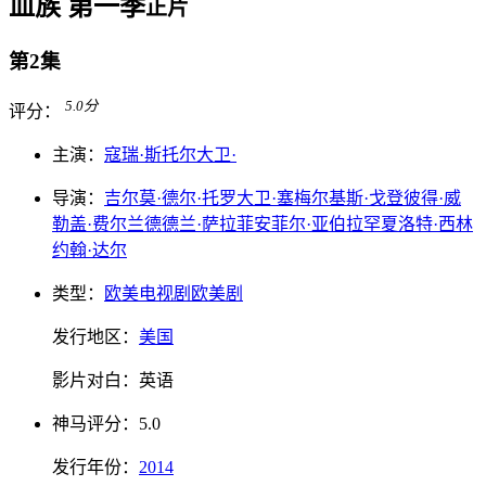
血族 第一季
正片
第2集
5.0
分
评分：
主演：
寇瑞·斯托尔
大卫·
导演：
吉尔莫·德尔·托罗
大卫·塞梅尔
基斯·戈登
彼得·威
勒
盖·费尔兰德
德兰·萨拉菲安
菲尔·亚伯拉罕
夏洛特·西林
约翰·达尔
类型：
欧美电视剧
欧美剧
发行地区：
美国
影片对白：
英语
神马
评分：
5.0
发行
年份：
2014