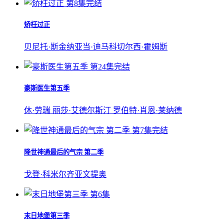
第8集完结
矫枉过正
贝尼托·斯金纳
亚当·迪马科
切尔西·霍姆斯
第24集完结
豪斯医生第五季
休·劳瑞
丽莎·艾德尔斯汀
罗伯特·肖恩·莱纳德
第7集完结
降世神通最后的气宗 第二季
戈登·科米尔
齐亚文提奥
第6集
末日地堡第三季