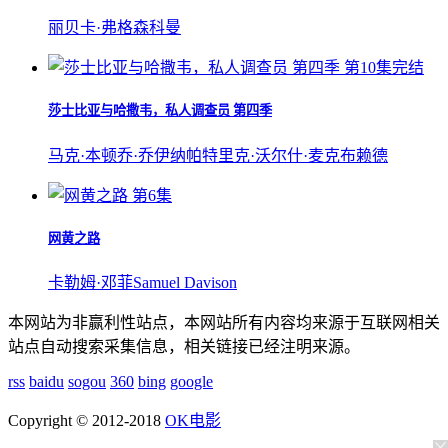
丽贝卡·弗格森
科曼
第10集完结
莎士比亚与哈撒韦，私人调查员 第四季
马克·本顿
乔·乔伊纳
帕特里克·沃尔什·麦克布赖德
第6集
网黄之路
卡勒姆·邓菲
Samuel Davison
本网站为非赢利性站点，本网站所有内容均来源于互联网相关
站点自动搜索采集信息，相关链接已经注明来源。
rss
baidu
sogou
360
bing
google
Copyright © 2012-2018
OK电影