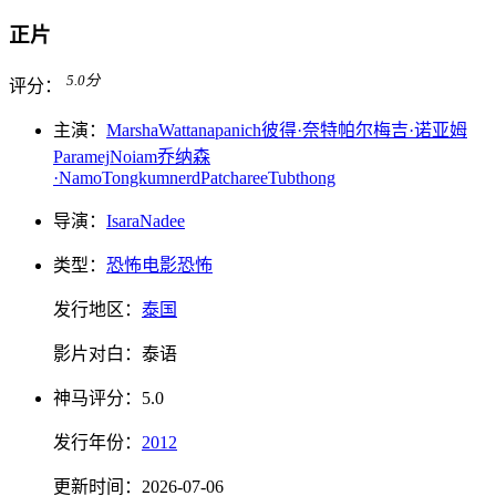
正片
5.0
分
评分：
主演：
Marsha
Wattanapanich
彼得·奈特
帕尔梅吉·诺亚姆
Paramej
Noiam
乔纳森
·Namo
Tongkumnerd
Patcharee
Tubthong
导演：
Isara
Nadee
类型：
恐怖电影
恐怖
发行地区：
泰国
影片对白：
泰语
神马
评分：
5.0
发行
年份：
2012
更新时间：
2026-07-06