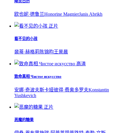
降灵日历
欧也妮·德鲁兰
Honorine Magnier
Janis Abrikh
正片
看不见的小孩
裴蒂·赫格莉
陈锦昀
王景晨
高清
致命真相 Чистое искусство
安娜·奇波夫斯卡娅
彼得·费奥多罗夫
Konstantin
Yushkevich
正片
恶魔的糖果
伊桑·恩布里
施瑞·阿普莱碧
普路特·泰勒·文斯