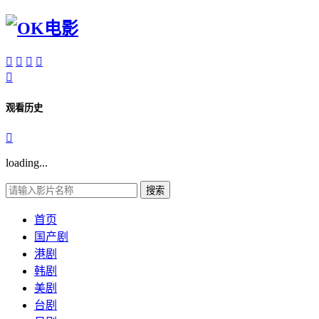





观看历史

loading...
搜索
首页
国产剧
港剧
韩剧
美剧
台剧