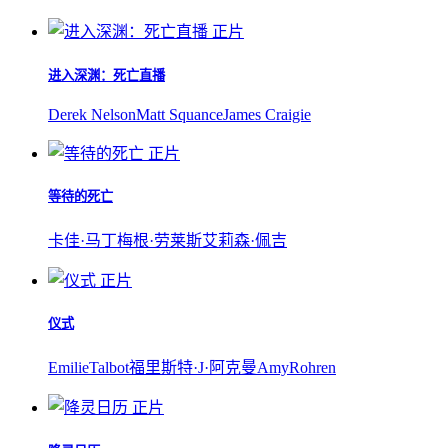
正片
进入深渊：死亡直播
Derek Nelson
Matt Squance
James Craigie
正片
等待的死亡
卡佳·马丁
梅根·劳莱斯
艾莉森·佩吉
正片
仪式
EmilieTalbot
福里斯特·J·阿克曼
AmyRohren
正片