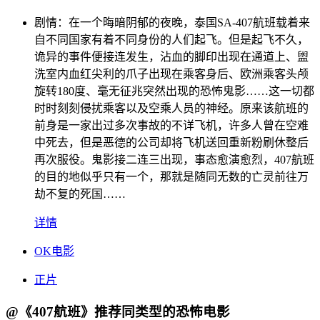
剧情：
在一个晦暗阴郁的夜晚，泰国SA-407航班载着来
自不同国家有着不同身份的人们起飞。但是起飞不久，
诡异的事件便接连发生，沾血的脚印出现在通道上、盥
洗室内血红尖利的爪子出现在乘客身后、欧洲乘客头颅
旋转180度、毫无征兆突然出现的恐怖鬼影……这一切都
时时刻刻侵扰乘客以及空乘人员的神经。原来该航班的
前身是一家出过多次事故的不详飞机，许多人曾在空难
中死去，但是恶德的公司却将飞机送回重新粉刷休整后
再次服役。鬼影接二连三出现，事态愈演愈烈，407航班
的目的地似乎只有一个，那就是随同无数的亡灵前往万
劫不复的死国……
详情
OK电影
正片
@《407航班》推荐同类型的恐怖电影