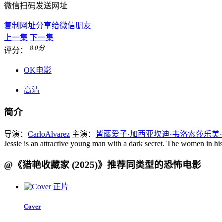
微信扫码发送网址
复制网址分享给微信朋友
上一集
下一集
8.0
分
评分：
OK电影
高清
简介
导演：
Carlo
Alvarez
主演：
皆藤爱子·加西亚
坎迪·韦洛索
莎乐美
Jessie is an attractive young man with a dark secret. The women in his l
@《猎艳收藏家 (2025)》推荐同类型的恐怖电影
正片
Cover