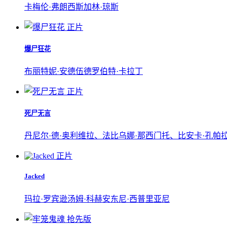
卡梅伦·弗朗西斯加林·琼斯
正片
爆尸狂花
布丽特妮·安德伍德
罗伯特·卡拉丁
正片
死尸无言
丹尼尔·德·奥利维拉、法比乌娜·那西门托、比安卡·孔帕
正片
Jacked
玛拉·罗宾逊汤姆·科赫安东尼·西普里亚尼
抢先版