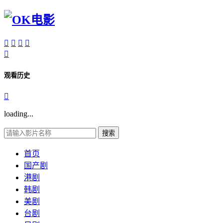





观看历史

loading...
搜索
首页
国产剧
港剧
韩剧
美剧
台剧