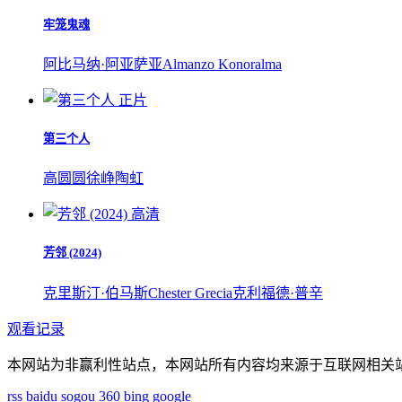
牢笼鬼魂
阿比马纳·阿亚萨亚
Almanzo Konoralma
正片
第三个人
高圆圆
徐峥
陶虹
高清
芳邻 (2024)
克里斯汀·伯马斯
Chester Grecia
克利福德·普辛
观看记录
本网站为非赢利性站点，本网站所有内容均来源于互联网相关
rss
baidu
sogou
360
bing
google