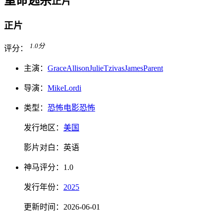
窒命逃杀
正片
正片
1.0
分
评分：
主演：
Grace
Allison
Julie
Tzivas
James
Parent
导演：
Mike
Lordi
类型：
恐怖电影
恐怖
发行地区：
美国
影片对白：
英语
神马
评分：
1.0
发行
年份：
2025
更新时间：
2026-06-01