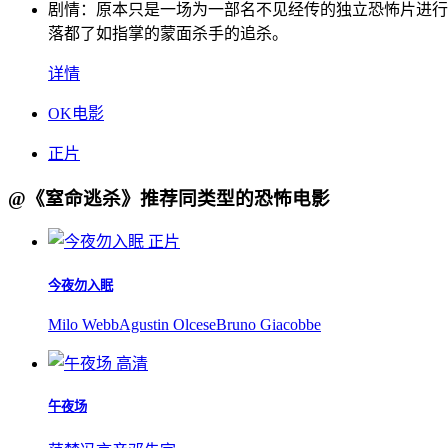
剧情：
原本只是一场为一部名不见经传的独立恐怖片进行
落都了如指掌的蒙面杀手的追杀。
详情
OK电影
正片
@《窒命逃杀》推荐同类型的恐怖电影
正片
今夜勿入眠
Milo Webb
Agustin Olcese
Bruno Giacobbe
高清
午夜场