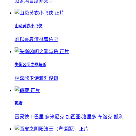
范梦
冯言彦
邓先宇
正片
山忌黄衣小飞侠
刘以豪
袁澧林
曹佑宁
正片
失衡凶间之罪与杀
林嘉欣
卫诗雅
刘俊谦
正片
孤寂
雷蒙德·J·巴里 多米尼克·加西亚-洛里多 布洛克·凯利
正片