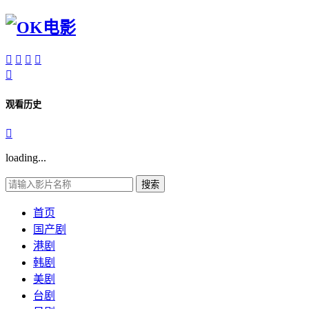





观看历史

loading...
搜索
首页
国产剧
港剧
韩剧
美剧
台剧