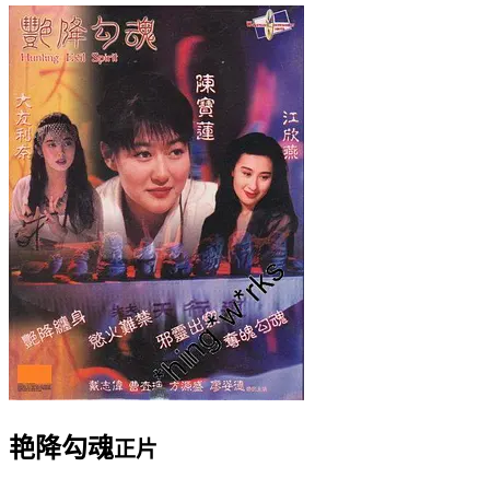
艳降勾魂
正片