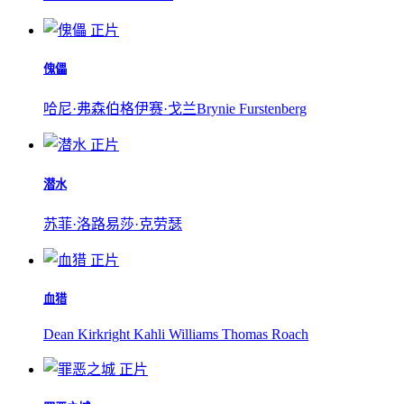
正片
傀儡
哈尼·弗森伯格
伊赛·戈兰
Brynie Furstenberg
正片
潜水
苏菲·洛
路易莎·克劳瑟
正片
血猎
Dean Kirkright Kahli Williams Thomas Roach
正片