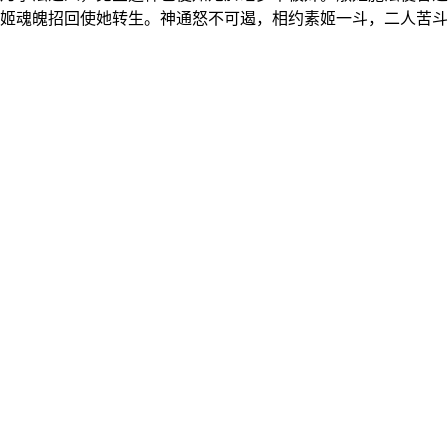
姬魂魄招回使她转生。神通怒不可遏，相约素姬一斗，二人苦斗