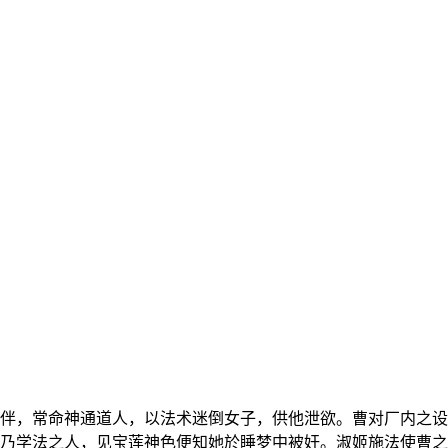
伴，常命神通道人，以法术迷倒女子，供他泄欲。曹对厂内之设
乃学法之人，见宝莲神色便知她於睡梦中被奸。淑姬施法使曹之