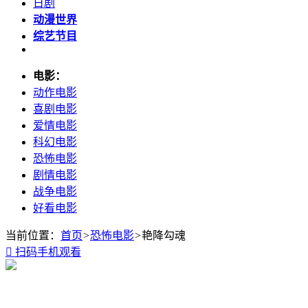
日剧
动漫世界
综艺节目
电影：
动作电影
喜剧电影
爱情电影
科幻电影
恐怖电影
剧情电影
战争电影
好看电影
当前位置：
首页
>
恐怖电影
>
艳降勾魂

扫码手机观看