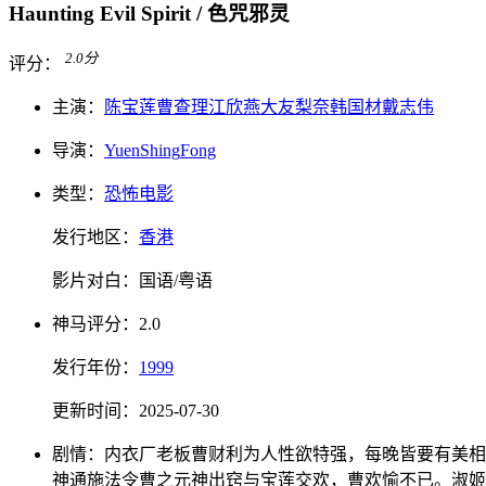
Haunting Evil Spirit / 色咒邪灵
2.0
分
评分：
主演：
陈宝莲
曹查理
江欣燕
大友梨奈
韩国材
戴志伟
导演：
Yuen
Shing
Fong
类型：
恐怖电影
发行地区：
香港
影片对白：
国语/粤语
神马
评分：
2.0
发行
年份：
1999
更新时间：
2025-07-30
剧情：
内衣厂老板曹财利为人性欲特强，每晚皆要有美相
神通施法令曹之元神出窍与宝莲交欢，曹欢愉不已。淑姬