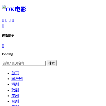





观看历史

loading...
搜索
首页
国产剧
港剧
韩剧
美剧
台剧