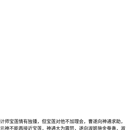
计师宝莲情有独锺，但宝莲对他不加理会，曹遂向神通求助，
元神不能再接近宝莲，神通大为震怒，遂向淑姬施金蚕蛊，淑