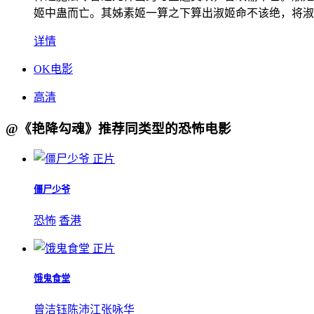
姬中蛊而亡。其姊素姬一算之下算出淑姬命不该绝，将淑
详情
OK电影
高清
@《艳降勾魂》推荐同类型的恐怖电影
正片
僵尸少爷
恐怖
香港
正片
饿鬼食堂
曾洁钰
陈沛江
张咏华