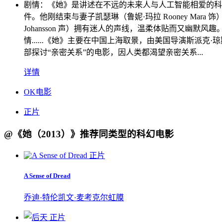
剧情：
《她》是讲述在不远的未来人与人工智能相爱的科幻爱情
件。他刚结束与妻子凯瑟琳（鲁妮·玛拉 Rooney Mara
Johansson 声）拥有迷人的声线，温柔体贴而又
情......《她》主要在中国上海取景，由美国导演斯
部探讨“亲密关系”的电影，因人类都渴望亲密关系...
详情
OK电影
正片
@《她（2013）》推荐同类型的科幻电影
正片
A Sense of Dread
乔迪·特伦凯文·麦考克尔虹膜
正片