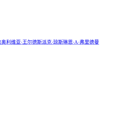
拉
奥利维亚·王尔德
斯派克·琼斯
琳恩·A·弗里德曼