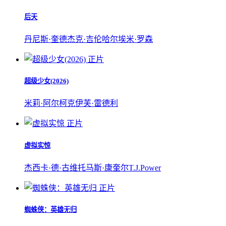
后天
丹尼斯·奎德
杰克·吉伦哈尔
埃米·罗森
正片
超级少女(2026)
米莉·阿尔柯克
伊芙·雷德利
正片
虚拟实惊
杰西卡·德·古维
托马斯·康奎尔
T.J.Power
正片
蜘蛛侠：英雄无归