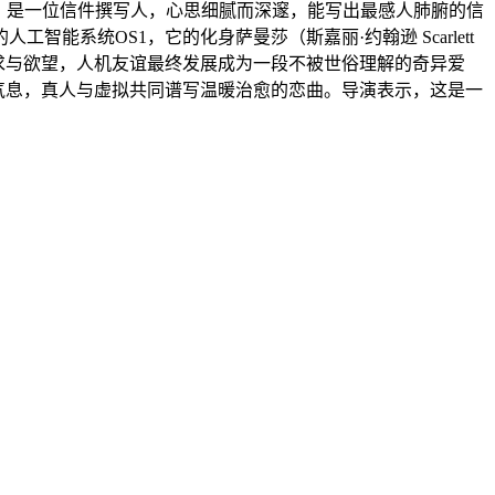
ix 饰）是一位信件撰写人，心思细腻而深邃，能写出最感人肺腑的信
工智能系统OS1，它的化身萨曼莎（斯嘉丽·约翰逊 Scarlett
的需求与欲望，人机友谊最终发展成为一段不被世俗理解的奇异爱
浪漫气息，真人与虚拟共同谱写温暖治愈的恋曲。导演表示，这是一