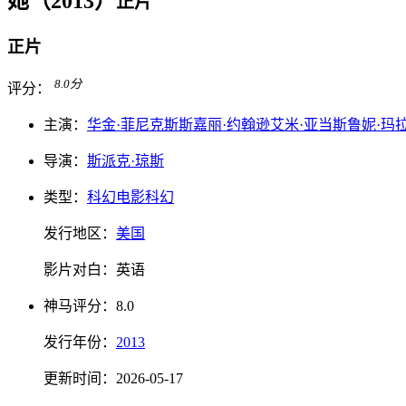
她（2013）
正片
正片
8.0
分
评分：
主演：
华金·菲尼克斯
斯嘉丽·约翰逊
艾米·亚当斯
鲁妮·玛
导演：
斯派克·琼斯
类型：
科幻电影
科幻
发行地区：
美国
影片对白：
英语
神马
评分：
8.0
发行
年份：
2013
更新时间：
2026-05-17