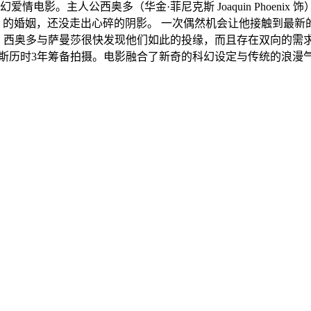
电影。主人公西奥多（华金·菲尼克斯 Joaquin Phoen
 饰）的婚姻，还没走出心碎的阴影。 一次偶然机会让他接触到最新的人
幽默风趣。西奥多与萨曼莎很快发现他们如此的投缘，而且存在双向
派克·琼斯历时3年筹备拍摄。电影融合了新奇的科幻设定与传统的