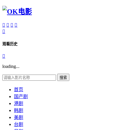





观看历史

loading...
搜索
首页
国产剧
港剧
韩剧
美剧
台剧