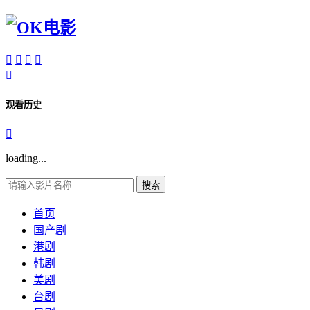





观看历史

loading...
搜索
首页
国产剧
港剧
韩剧
美剧
台剧