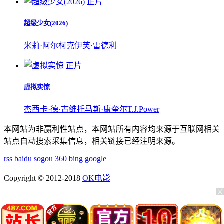
正片
超级少女(2026)
米莉·阿尔柯克
伊芙·雷德利
正片
虚拟实惊
杰西卡·德·古维
托马斯·康奎尔
T.J.Power
本网站为非赢利性站点，本网站所有内容均来源于互联网相关
站点自动搜索采集信息，相关链接已经注明来源。
rss
baidu
sogou
360
bing
google
Copyright © 2012-2018
OK电影