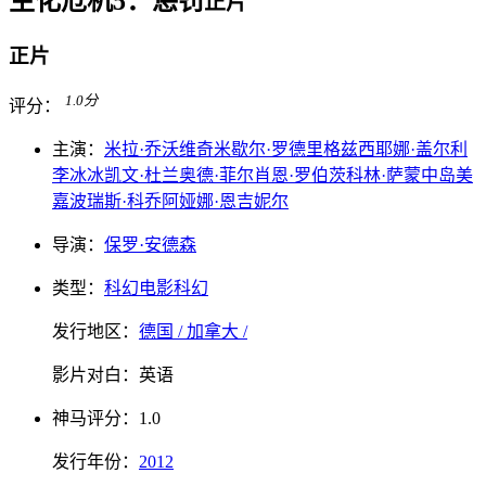
生化危机5：惩罚
正片
正片
1.0
分
评分：
主演：
米拉·乔沃维奇
米歇尔·罗德里格兹
西耶娜·盖尔利
李冰冰
凯文·杜兰
奥德·菲尔
肖恩·罗伯茨
科林·萨蒙
中岛美
嘉
波瑞斯·科乔
阿娅娜·恩吉妮尔
导演：
保罗·安德森
类型：
科幻电影
科幻
发行地区：
德国 / 加拿大 /
影片对白：
英语
神马
评分：
1.0
发行
年份：
2012