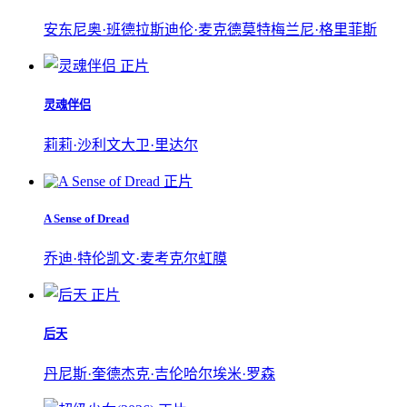
安东尼奥·班德拉斯
迪伦·麦克德莫特
梅兰尼·格里菲斯
正片
灵魂伴侣
莉莉·沙利文
大卫·里达尔
正片
A Sense of Dread
乔迪·特伦凯文·麦考克尔虹膜
正片
后天
丹尼斯·奎德
杰克·吉伦哈尔
埃米·罗森