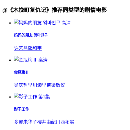
@《木挽町复仇记》推荐同类型的剧情电影
高清
妈妈的朋友 엄마친구
许艺昌
熙和宇
高清
金瓶梅Ⅱ
吴庆哲
早川濑里奈
梁敏仪
第1集
影子工作
多部未华子
樱井由纪
川西拓实