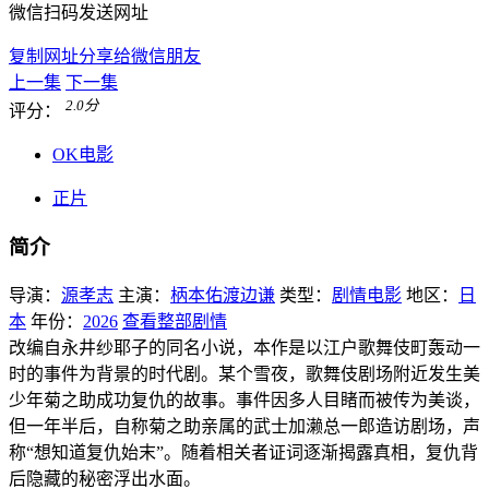
微信扫码发送网址
复制网址分享给微信朋友
上一集
下一集
2.0
分
评分：
OK电影
正片
简介
导演：
源孝志
主演：
柄本佑
渡边谦
类型：
剧情电影
地区：
日
本
年份：
2026
查看整部剧情
改编自永井纱耶子的同名小说，本作是以江户歌舞伎町轰动一
时的事件为背景的时代剧。某个雪夜，歌舞伎剧场附近发生美
少年菊之助成功复仇的故事。事件因多人目睹而被传为美谈，
但一年半后，自称菊之助亲属的武士加濑总一郎造访剧场，声
称“想知道复仇始末”。随着相关者证词逐渐揭露真相，复仇背
后隐藏的秘密浮出水面。