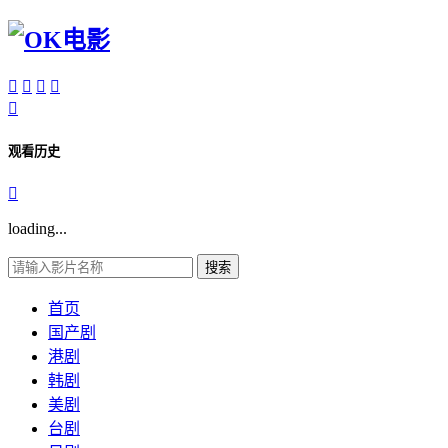





观看历史

loading...
搜索
首页
国产剧
港剧
韩剧
美剧
台剧