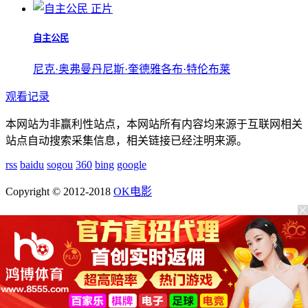
正片
自主公民
尼克·奥弗曼
丹尼斯·奎德
雅各布·特伦布莱
观看记录
本网站为非赢利性站点，本网站所有内容均来源于互联网相关
站点自动搜索采集信息，相关链接已经注明来源。
rss
baidu
sogou
360
bing
google
Copyright © 2012-2018
OK电影