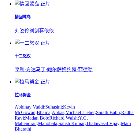
正片
情回鹭岛
刘姿伶
刘剑
蒋依依
正片
十二怒汉
亨利·方达
马丁·鲍尔萨姆
约翰·菲德勒
正片
拉马努金
Abhinay Vaddi;Suhasini;Kevin
McGowan;Bhama;Abbas;Michael Lieber;Sarath Babu;Radha
Ravi;Madan Bob;Richard Walsh;Y.G.
Mahendran;Manobala;Satish Kumar;Thalaivasal Vijay;Mani
Bharathi