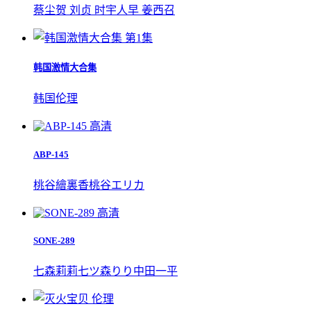
蔡尘贺 刘贞 时宇人早 姜西召
第1集
韩国激情大合集
韩国伦理
高清
ABP-145
桃谷繪裏香
桃谷エリカ
高清
SONE-289
七森莉莉
七ツ森りり
中田一平
伦理