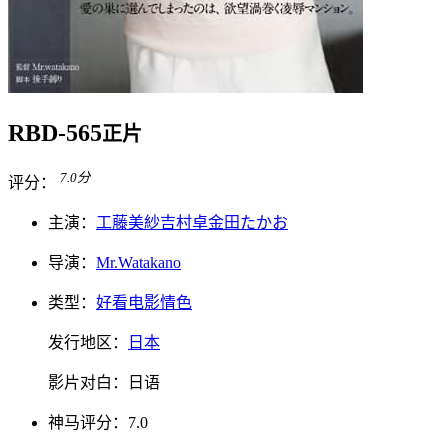
RBD-565
正片
7.0
分
评分：
主演：
工藤美紗
吉村卓
金田たかお
导演：
Mr.Watakano
类型：
好看电影
情色
发行地区：
日本
影片对白：
日语
神马
评分：
7.0