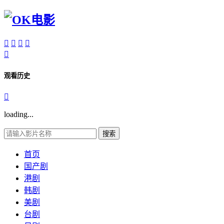





观看历史

loading...
搜索
首页
国产剧
港剧
韩剧
美剧
台剧