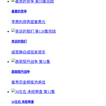
第16集完结
善意的竞争
李惠利
郑秀斌
姜惠元
第128集完结
幸运的我们
咸恩静
白成铉
吴贤庆
第32集
高丽契丹战争
崔秀宗
金桐俊
池承炫
第12集
30左右 未经审查