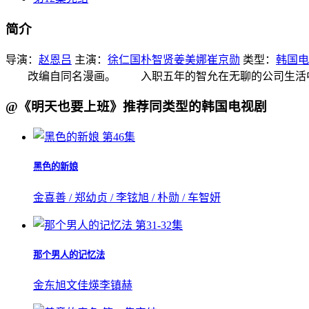
简介
导演：
赵恩吕
主演：
徐仁国
朴智贤
姜美娜
崔京勋
类型：
韩国电
改编自同名漫画。 入职五年的智允在无聊的公司生活中与公
@《明天也要上班》推荐同类型的韩国电视剧
第46集
黑色的新娘
金喜善 / 郑幼贞 / 李铉旭 / 朴勋 / 车智妍
第31-32集
那个男人的记忆法
金东旭
文佳煐
李镇赫