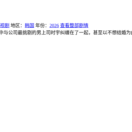
视剧
地区：
韩国
年份：
2026
查看整部剧情
司最挑剔的男上司时宇纠缠在了一起，甚至以不想结婚为由而