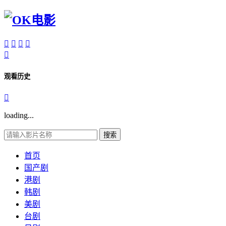





观看历史

loading...
搜索
首页
国产剧
港剧
韩剧
美剧
台剧