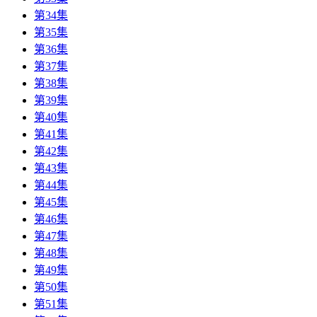
第34集
第35集
第36集
第37集
第38集
第39集
第40集
第41集
第42集
第43集
第44集
第45集
第46集
第47集
第48集
第49集
第50集
第51集