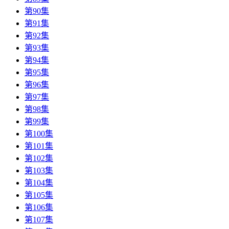
第90集
第91集
第92集
第93集
第94集
第95集
第96集
第97集
第98集
第99集
第100集
第101集
第102集
第103集
第104集
第105集
第106集
第107集