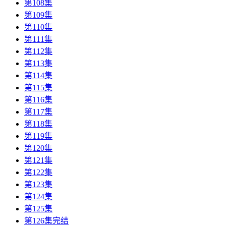
第108集
第109集
第110集
第111集
第112集
第113集
第114集
第115集
第116集
第117集
第118集
第119集
第120集
第121集
第122集
第123集
第124集
第125集
第126集完结