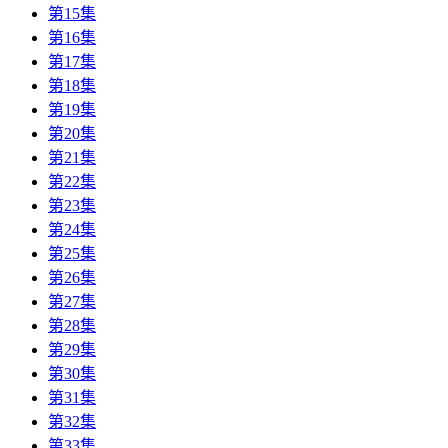
第15集
第16集
第17集
第18集
第19集
第20集
第21集
第22集
第23集
第24集
第25集
第26集
第27集
第28集
第29集
第30集
第31集
第32集
第33集