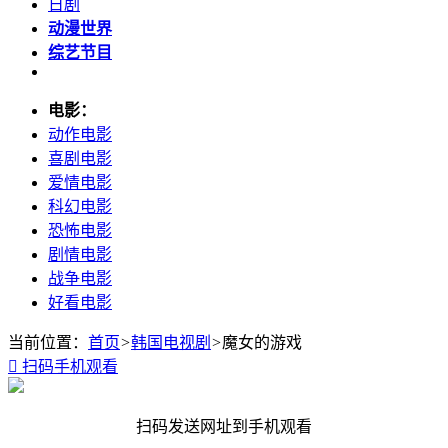
日剧
动漫世界
综艺节目
电影：
动作电影
喜剧电影
爱情电影
科幻电影
恐怖电影
剧情电影
战争电影
好看电影
当前位置：
首页
>
韩国电视剧
>
魔女的游戏

扫码手机观看
扫码发送网址到手机观看