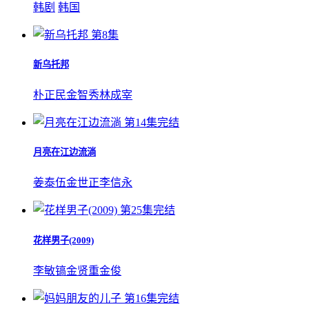
韩剧
韩国
第8集
新乌托邦
朴正民
金智秀
林成宰
第14集完结
月亮在江边流淌
姜泰伍
金世正
李信永
第25集完结
花样男子(2009)
李敏镐
金贤重
金俊
第16集完结