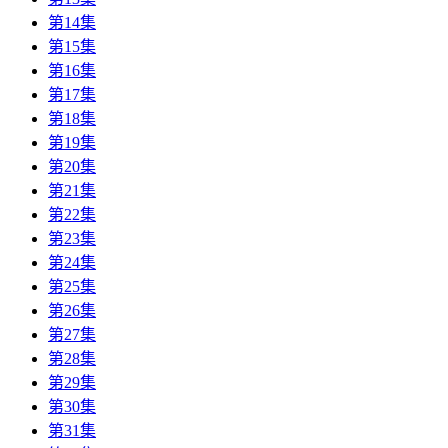
第14集
第15集
第16集
第17集
第18集
第19集
第20集
第21集
第22集
第23集
第24集
第25集
第26集
第27集
第28集
第29集
第30集
第31集