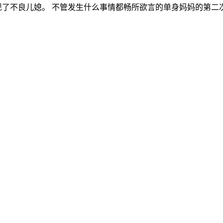
现了不良儿媳。 不管发生什么事情都畅所欲言的单身妈妈的第二