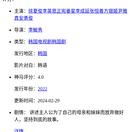
主演：
徐夏俊
李英恩
正宪
姜星
李成延
张恒善
方银姬
尹雅
真
安勇俊
导演：
李敏秀
类型：
韩国电视剧
韩国剧
发行地区：
韩国
影片对白：
韩语
神马
评分：
4.0
发行
年份：
2022
更新时间：
2024-02-29
剧情：
讲述主人公为了自己的母亲和妹妹而放弃做好
人，坚持到底的故事。
详情