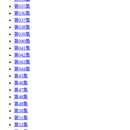
第035集
第036集
第037集
第038集
第039集
第040集
第041集
第042集
第043集
第044集
第45集
第46集
第47集
第48集
第49集
第50集
第51集
第52集