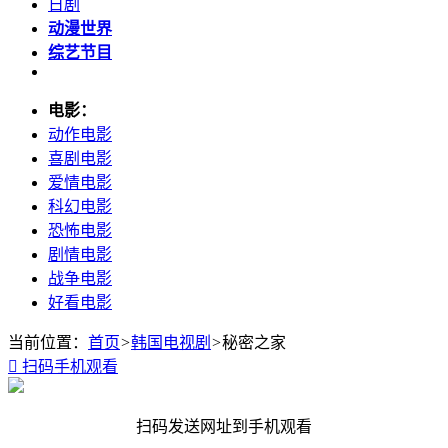
日剧
动漫世界
综艺节目
电影：
动作电影
喜剧电影
爱情电影
科幻电影
恐怖电影
剧情电影
战争电影
好看电影
当前位置：
首页
>
韩国电视剧
>
秘密之家

扫码手机观看
扫码发送网址到手机观看