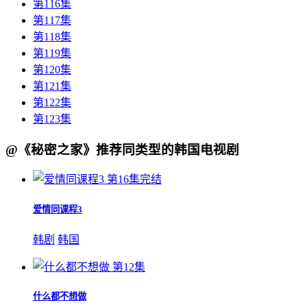
第116集
第117集
第118集
第119集
第120集
第121集
第122集
第123集
@《秘密之家》推荐同类型的韩国电视剧
第16集完结
爱情同课程3
韩剧
韩国
第12集
什么都不想做