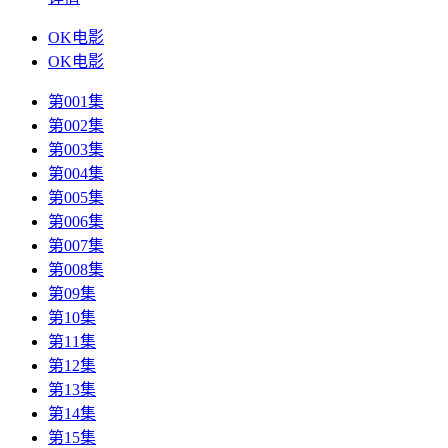
OK电影
OK电影
第001集
第002集
第003集
第004集
第005集
第006集
第007集
第008集
第09集
第10集
第11集
第12集
第13集
第14集
第15集