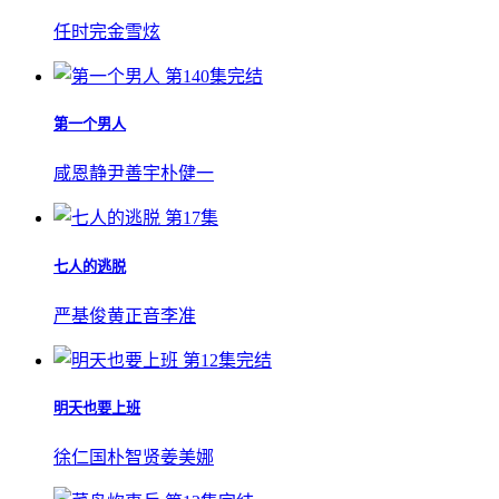
任时完
金雪炫
第140集完结
第一个男人
咸恩静
尹善宇
朴健一
第17集
七人的逃脱
严基俊
黄正音
李准
第12集完结
明天也要上班
徐仁国
朴智贤
姜美娜