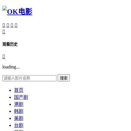





观看历史

loading...
搜索
首页
国产剧
港剧
韩剧
美剧
台剧