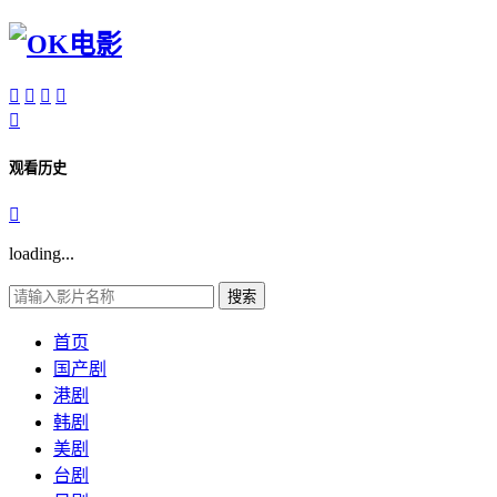





观看历史

loading...
搜索
首页
国产剧
港剧
韩剧
美剧
台剧