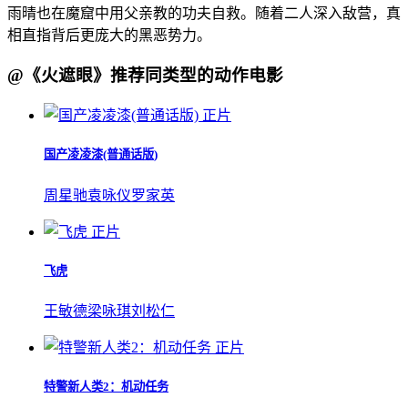
雨晴也在魔窟中用父亲教的功夫自救。随着二人深入敌营，真
相直指背后更庞大的黑恶势力。
@《火遮眼》推荐同类型的动作电影
正片
国产凌凌漆(普通话版)
周星驰
袁咏仪
罗家英
正片
飞虎
王敏德
梁咏琪
刘松仁
正片
特警新人类2：机动任务