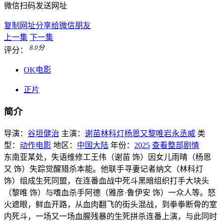
微信扫码发送网址
复制网址分享给微信朋友
上一集
下一集
8.0
分
评分：
OK电影
正片
简介
导演：
谷垣健治
主演：
谢苗
林科灯
杨恩又
黎唯
岩永丞威
类
型：
动作电影
地区：
中国大陆
年份：
2025
查看整部剧情
东南亚某处，失语维修工王伟（谢苗 饰）因女儿雨晴（杨恩
又 饰）失踪觉醒猎杀本能。他联手寻妻记者纳文（林科灯
饰）组成生死同盟，在连番血战中死斗黑暗组织打手大块头
（黎唯 饰）与嗜血杀手阿德（雅彦·鲁伊安 饰）一众人等。怒
火遮眼，鲜血开路，从血肉翻飞的街头混战，到拳拳断骨的室
内死斗，一场又一场血腥残暴的生死拼杀连番上演，与此同时