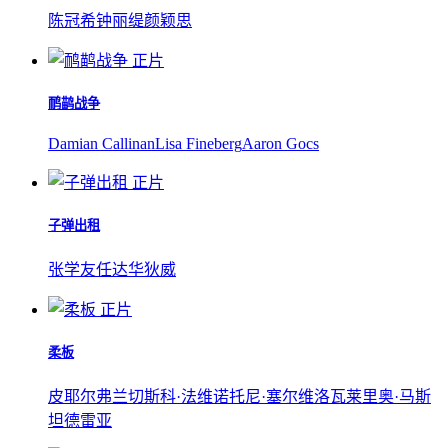
陈冠希
钟丽缇
颜颖思
正片
鸸鹋战争
Damian Callinan
Lisa Fineberg
Aaron Gocs
正片
子弹出租
张学友
任达华
狄威
正片
柔板
皮耶尔弗兰切斯科·法维诺
托尼·塞尔维洛
瓦莱里奥·马斯
坦德雷亚