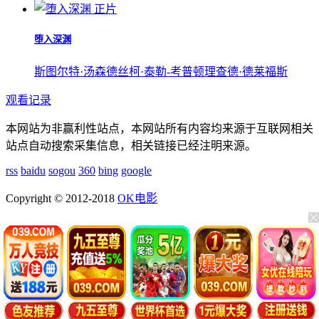
正片
堕入深渊
斯图尔特·汤森德
丝柯·泰勒-考普顿
理查德·德莱福斯
观看记录
本网站为非赢利性站点，本网站所有内容均来源于互联网相关
站点自动搜索采集信息，相关链接已经注明来源。
rss
baidu
sogou
360
bing
google
Copyright © 2012-2018
OK电影