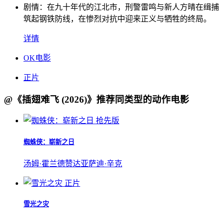
剧情：
在九十年代的江北市，刑警雷鸣与新人方晴在缉捕
筑起钢铁防线，在惨烈对抗中迎来正义与牺牲的终局。
详情
OK电影
正片
@《插翅难飞 (2026)》推荐同类型的动作电影
抢先版
蜘蛛侠：崭新之日
汤姆·霍兰德
赞达亚
萨迪·辛克
正片
雪光之灾