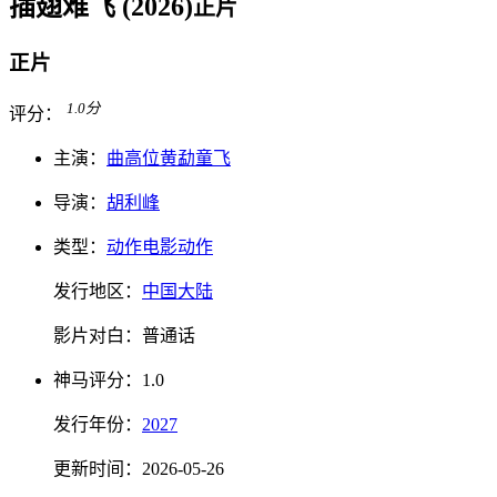
插翅难飞 (2026)
正片
正片
1.0
分
评分：
主演：
曲高位
黄勐
童飞
导演：
胡利峰
类型：
动作电影
动作
发行地区：
中国大陆
影片对白：
普通话
神马
评分：
1.0
发行
年份：
2027
更新时间：
2026-05-26