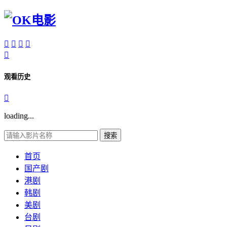





观看历史

loading...
搜索
首页
国产剧
港剧
韩剧
美剧
台剧