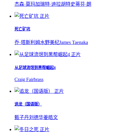
杰森·莫玛
加瑞特·迪拉胡特
史蒂芬·朗
正片
死亡矿坑
乔·塔斯利姆
水野美纪
James Taenaka
正片
从足球流氓到黑帮崛起4
Craig Fairbrass
正片
追龙（国语版）
甄子丹
刘德华
姜皓文
正片