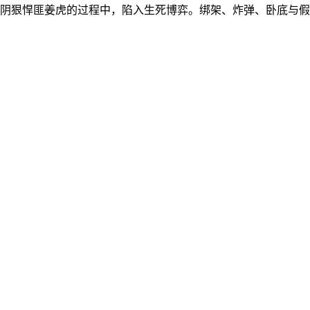
阴狠悍匪姜虎的过程中，陷入生死博弈。绑架、炸弹、卧底与假