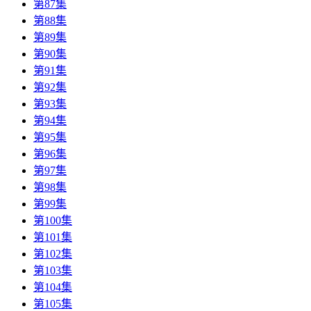
第87集
第88集
第89集
第90集
第91集
第92集
第93集
第94集
第95集
第96集
第97集
第98集
第99集
第100集
第101集
第102集
第103集
第104集
第105集