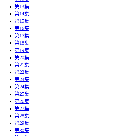
第13集
第14集
第15集
第16集
第17集
第18集
第19集
第20集
第21集
第22集
第23集
第24集
第25集
第26集
第27集
第28集
第29集
第30集