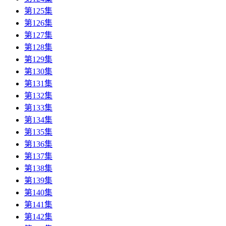
第125集
第126集
第127集
第128集
第129集
第130集
第131集
第132集
第133集
第134集
第135集
第136集
第137集
第138集
第139集
第140集
第141集
第142集