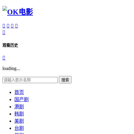





观看历史

loading...
搜索
首页
国产剧
港剧
韩剧
美剧
台剧