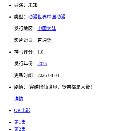
导演：
未知
类型：
动漫世界
中国动漫
发行地区：
中国大陆
影片对白：
普通话
神马
评分：
1.0
发行
年份：
2025
更新时间：
2026-08-03
剧情：
穿越修仙世界，徒弟都是大帝！
详情
OK电影
第1集
第2集