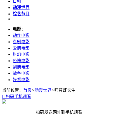
日剧
动漫世界
综艺节目
电影：
动作电影
喜剧电影
爱情电影
科幻电影
恐怖电影
剧情电影
战争电影
好看电影
当前位置：
首页
>
动漫世界
>
师尊虾长生

扫码手机观看
扫码发送网址到手机观看