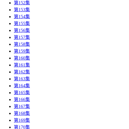
第152集
第153集
第154集
第155集
第156集
第157集
第158集
第159集
第160集
第161集
第162集
第163集
第164集
第165集
第166集
第167集
第168集
第169集
第170集