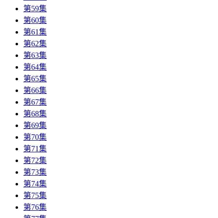
第59集
第60集
第61集
第62集
第63集
第64集
第65集
第66集
第67集
第68集
第69集
第70集
第71集
第72集
第73集
第74集
第75集
第76集