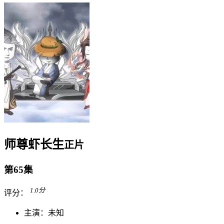
师尊虾长生
正片
第65集
1.0
分
评分：
主演：
未知