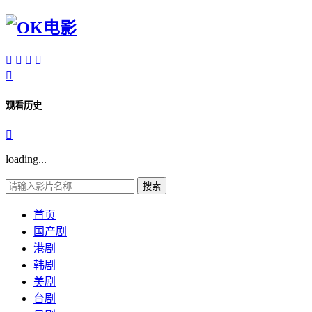





观看历史

loading...
搜索
首页
国产剧
港剧
韩剧
美剧
台剧