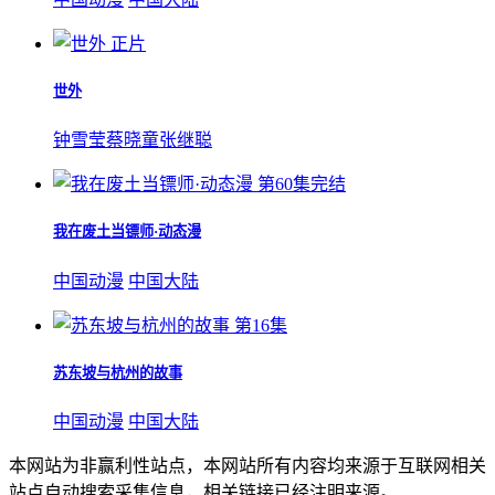
正片
世外
钟雪莹
蔡晓童
张继聪
第60集完结
我在废土当镖师·动态漫
中国动漫
中国大陆
第16集
苏东坡与杭州的故事
中国动漫
中国大陆
本网站为非赢利性站点，本网站所有内容均来源于互联网相关
站点自动搜索采集信息，相关链接已经注明来源。