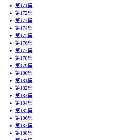
第171集
第172集
第173集
第174集
第175集
第176集
第177集
第178集
第179集
第180集
第181集
第182集
第183集
第184集
第185集
第186集
第187集
第188集