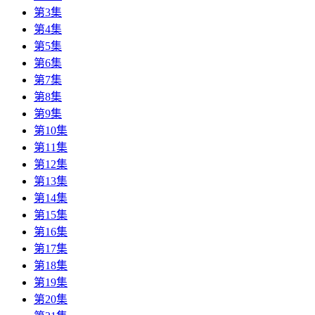
第3集
第4集
第5集
第6集
第7集
第8集
第9集
第10集
第11集
第12集
第13集
第14集
第15集
第16集
第17集
第18集
第19集
第20集