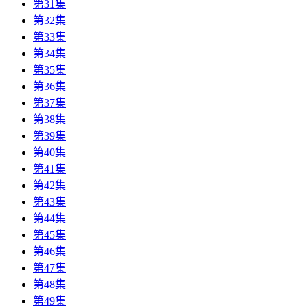
第31集
第32集
第33集
第34集
第35集
第36集
第37集
第38集
第39集
第40集
第41集
第42集
第43集
第44集
第45集
第46集
第47集
第48集
第49集