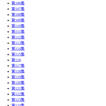
第106集
第107集
第108集
第109集
第110集
第111集
第112集
第113集
第114集
第115集
第116
第117集
第118集
第119集
第120集
第121集
第122集
第123集
第124集