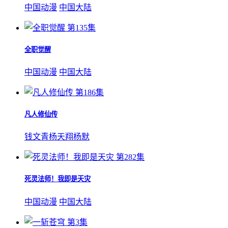
中国动漫
中国大陆
第135集
全职觉醒
中国动漫
中国大陆
第186集
凡人修仙传
钱文青
杨天翔
杨默
第282集
死灵法师！我即是天灾
中国动漫
中国大陆
第3集