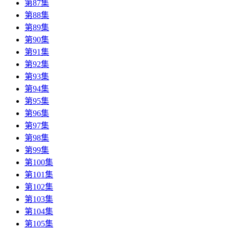
第87集
第88集
第89集
第90集
第91集
第92集
第93集
第94集
第95集
第96集
第97集
第98集
第99集
第100集
第101集
第102集
第103集
第104集
第105集