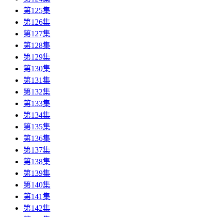
第125集
第126集
第127集
第128集
第129集
第130集
第131集
第132集
第133集
第134集
第135集
第136集
第137集
第138集
第139集
第140集
第141集
第142集