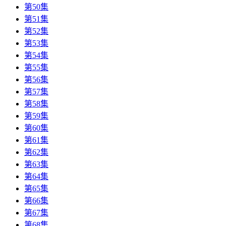
第50集
第51集
第52集
第53集
第54集
第55集
第56集
第57集
第58集
第59集
第60集
第61集
第62集
第63集
第64集
第65集
第66集
第67集
第68集