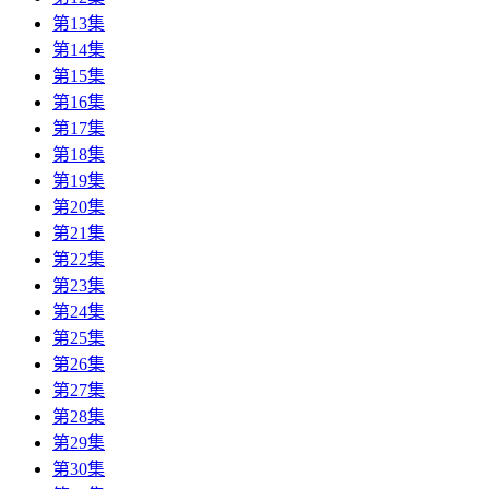
第13集
第14集
第15集
第16集
第17集
第18集
第19集
第20集
第21集
第22集
第23集
第24集
第25集
第26集
第27集
第28集
第29集
第30集