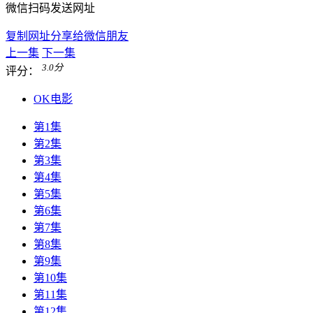
微信扫码发送网址
复制网址分享给微信朋友
上一集
下一集
3.0
分
评分：
OK电影
第1集
第2集
第3集
第4集
第5集
第6集
第7集
第8集
第9集
第10集
第11集
第12集