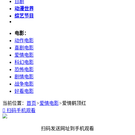
日剧
动漫世界
综艺节目
电影：
动作电影
喜剧电影
爱情电影
科幻电影
恐怖电影
剧情电影
战争电影
好看电影
当前位置：
首页
>
爱情电影
>
爱情鹤顶红

扫码手机观看
扫码发送网址到手机观看