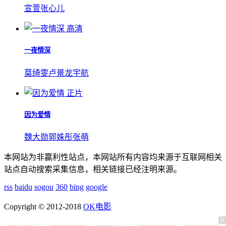
宣萱
张心儿
高清
一夜情深
莫绮雯
卢景龙
宇航
正片
因为爱情
魏大勋
郭姝彤
张萌
本网站为非赢利性站点，本网站所有内容均来源于互联网相关
站点自动搜索采集信息，相关链接已经注明来源。
rss
baidu
sogou
360
bing
google
Copyright © 2012-2018
OK电影