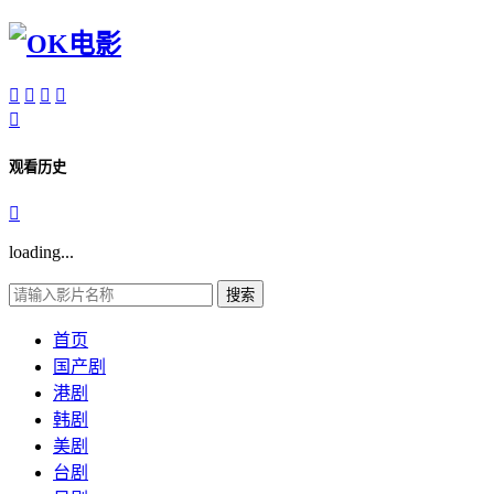





观看历史

loading...
搜索
首页
国产剧
港剧
韩剧
美剧
台剧