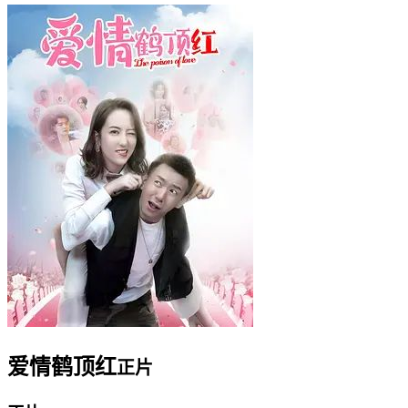
爱情鹤顶红
正片