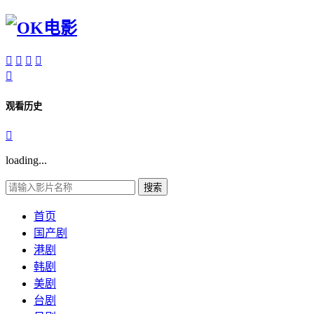





观看历史

loading...
搜索
首页
国产剧
港剧
韩剧
美剧
台剧